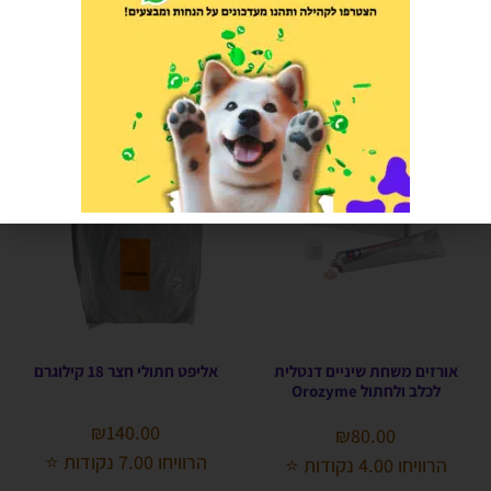
הרוויחו 17.50 נקודות ⭐
הרוויחו 17.50 נקודות ⭐
הוספה לסל
הוספה לסל
אורזים משחת שיניים דנטלית
אליפט חתולי חצר 18 קילוגרם
לכלב ולחתול Orozyme
₪
140.00
₪
80.00
הרוויחו 7.00 נקודות ⭐
הרוויחו 4.00 נקודות ⭐