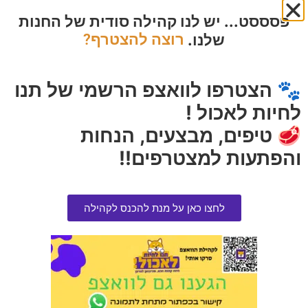
₪
250.00
₪
119.00
פסססט... יש לנו קהילה סודית של החנות
הרוויחו 12.50 נקודות ⭐
הרוויחו 5.95 נקודות ⭐
שלנו.
רוצה להצטרף?
אזל המלאי
הוספה לסל
🐾 הצטרפו לוואצפ הרשמי של תנו
לחיות לאכול !
🥩 טיפים, מבצעים, הנחות
והפתעות למצטרפים!!
לחצו כאן על מנת להכנס לקהילה
אולטימייט | מזון פרמיום לכלב
אולטימייט נטול דגנים דגים 12.7
נטול דגנים כבש 12.7 קג + 2
קג
שימורים מתנה
₪
350.00
₪
350.00