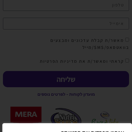
מאשר/ת קבלת עדכונים ומבצעים
בוואטסאפ/SMS/מייל
קראתי ומאשר/ת את מדיניות הפרטיות
שליחה
מועדון לקוחות - לפרטים נוספים