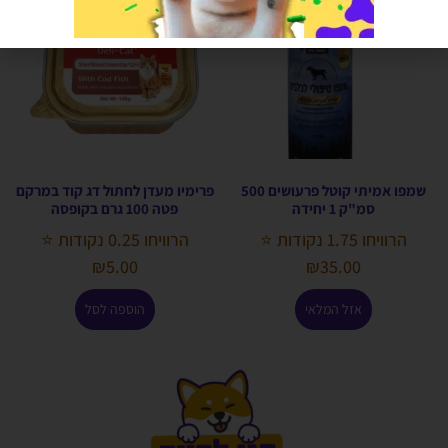
שמפו אמיתי קוטל פרעושים 500
פרימיו מעדן לחתול דג קוד במרקם
סמ"ק 1 יחידה
פטה 100 גרם בקופסה
הרוויחו 1.75 נקודות ⭐
הרוויחו 0.25 נקודות ⭐
₪
5.00
₪
35.00
אזל המלאי
הוספה לסל