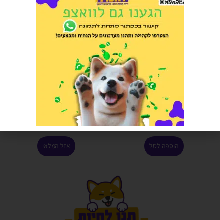
נוטריסורס מזון מופחת דגנים עוף
סרה במבה לדגי ברכה ונוי 170 גרם
ואורז סניור 11.8 קג
הרוויחו 2.50 נקודות ⭐
הרוויחו 14.00 נקודות ⭐
₪
50.00
₪
280.00
הוספה לסל
אזל המלאי