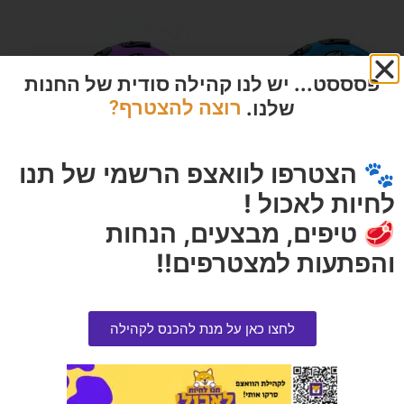
פסססט... יש לנו קהילה סודית של החנות
שלנו.
רוצה להצטרף?
🐾 הצטרפו לוואצפ הרשמי של תנו
לחיות לאכול !
פלקסי XS רצועה 1 יחידה
פלקסי פאן רצועה M 1 יחידה
🥩 טיפים, מבצעים, הנחות
הרוויחו 3.75 נקודות ⭐
הרוויחו 4.95 נקודות ⭐
והפתעות למצטרפים!!
₪
99.00
₪
75.00
הוספה לסל
הוספה לסל
לחצו כאן על מנת להכנס לקהילה