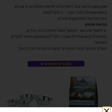
שמן בושם ארומטי בעל ניחוח נפלא לטיפוח מושלם מבית אגו פט
וניחוח שמחזיק לאורך זמן כ – 3 ימים לפחות
אינו רעיל ועל בסיס שמנים אתרים.
הוראות שימוש
יש לחשוף את העור ולטפטף מספר טיפות בכמה אזורים.
מתאים לכלבים וחתולים תוצרת כחול לבן ומותאם במיוחד לאקלים
הישראלי.
מומלץ לטפטף מספר טיפות על מקום מרבצו של הכלב/חתול.
מוצרים מומלצים