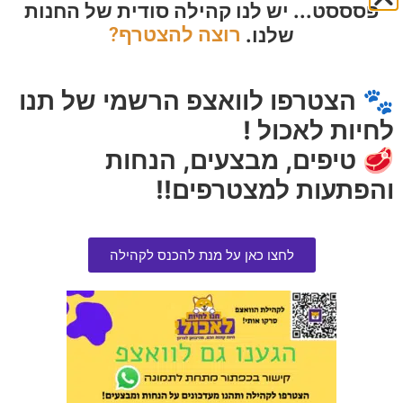
פסססט... יש לנו קהילה סודית של החנות
שלנו.
רוצה להצטרף?
ארקיווט | מזון יבש לכלב עוף סניור
סטנד נירוסטה זוגי + קערות 13
לייט 3 קג
ס"מ
🐾 הצטרפו לוואצפ הרשמי של תנו
הרוויחו 0 נקודות ⭐
הרוויחו 1.25 נקודות ⭐
לחיות לאכול !
₪
25.00
₪
85.00
🥩 טיפים, מבצעים, הנחות
בחר אפשרויות
הוספה לסל
והפתעות למצטרפים!!
לחצו כאן על מנת להכנס לקהילה