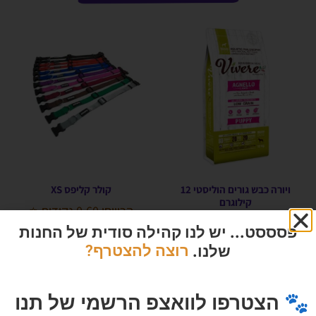
ויורה כבש גורים הוליסטי 12
קולר קליפס XS
קילוגרם
הרוויחו 0.60 נקודות ⭐
הרוויחו 14.45 נקודות ⭐
₪
12.00
פסססט... יש לנו קהילה סודית של החנות
₪
289.00
שלנו.
רוצה להצטרף?
הוספה לסל
הוספה לסל
🐾 הצטרפו לוואצפ הרשמי של תנו