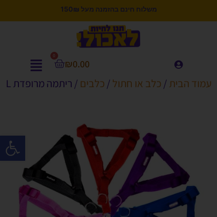
משלוח חינם בהזמנה מעל 150₪
0
₪
0.00
עמוד הבית
/
כלב או חתול
/
כלבים
/ ריתמה מרופדת L
פתח סרגל