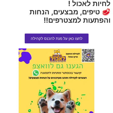
לחיות לאכול !
🥩 טיפים, מבצעים, הנחות
והפתעות למצטרפים!!
לחצו כאן על מנת להכנס לקהילה
מסרק פרווה ארוכה פרמינייטור S
חול מתגבש אייקט 10 קג
הרוויחו 4.50 נקודות ⭐
הרוויחו 3.25 נקודות ⭐
₪
65.00
₪
90.00
אזל המלאי
הוספה לסל