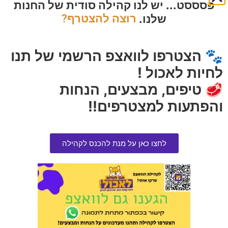
פסססט... יש לנו קהילה סודית של החנות
שלנו.
רוצה להצטרף?
חטיף פרימיו לכלב משקולות עוף
ציקופי | מזון רך בוגר בטעם סלמון
100 גרם בקופסה
15 ק"ג
🐾 הצטרפו לוואצפ הרשמי של תנו
הרוויחו 0.95 נקודות ⭐
הרוויחו 14.45 נקודות ⭐
₪
289.00
₪
19.00
לחיות לאכול !
🥩 טיפים, מבצעים, הנחות
אזל המלאי
אזל המלאי
והפתעות למצטרפים!!
לחצו כאן על מנת להכנס לקהילה