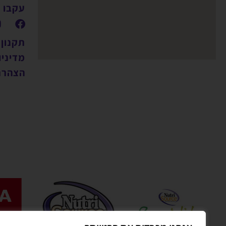
עקבו א
תקנון
מדיניו
הצהרת