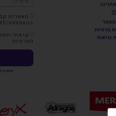
חרינו:
מאשר/ת קבל
 האתר
בוואטסאפ/SMS/מייל
ת פרטיות
קראתי ומאש
 נגישות
הפרטיות
מועדון ל