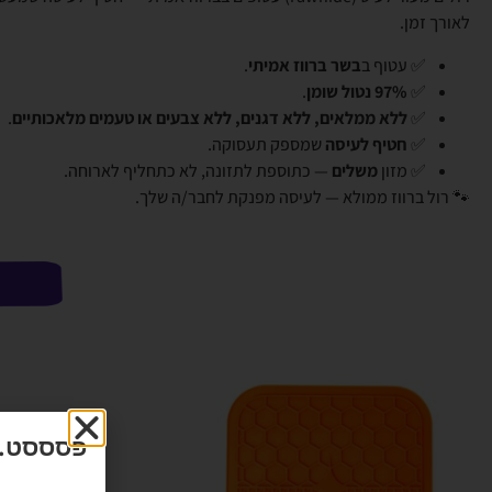
לאורך זמן.
✅ עטוף ב
בשר ברווז אמיתי
.
✅
97% נטול שומן
.
✅
ללא ממלאים, ללא דגנים, ללא צבעים או טעמים מלאכותיים
.
✅
חטיף לעיסה
שמספק תעסוקה.
✅ מזון
משלים
— כתוספת לתזונה, לא כתחליף לארוחה.
🐾 רול ברווז ממולא — לעיסה מפנקת לחבר/ה שלך.
פסססט...