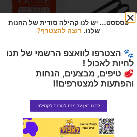
פסססט... יש לנו קהילה סודית של החנות
שלנו.
רוצה להצטרף?
🐾 הצטרפו לוואצפ הרשמי של תנו
רצועה דו כלב 25 מ"מ
חטיף פרימיו לכלב לבבות לאבר
לחיות לאכול !
100 גרם בקופסה
הרוויחו 2.70 נקודות ⭐
🥩 טיפים, מבצעים, הנחות
הרוויחו 0.95 נקודות ⭐
₪
54.00
₪
19.00
והפתעות למצטרפים!!
אזל המלאי
הוספה לסל
לחצו כאן על מנת להכנס לקהילה