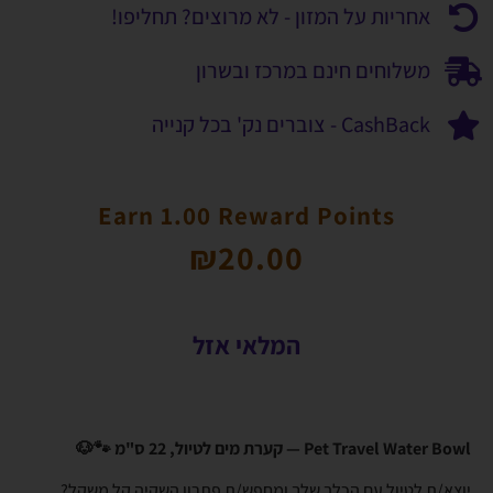
אחריות על המזון - לא מרוצים? תחליפו!
משלוחים חינם במרכז ובשרון
CashBack - צוברים נק' בכל קנייה
Earn 1.00 Reward Points
₪
20.00
המלאי אזל
Pet Travel Water Bowl — קערת מים לטיול, 22 ס"מ 🐾🐶
יוצא/ת לטיול עם הכלב שלך ומחפש/ת פתרון השקיה קל משקל?