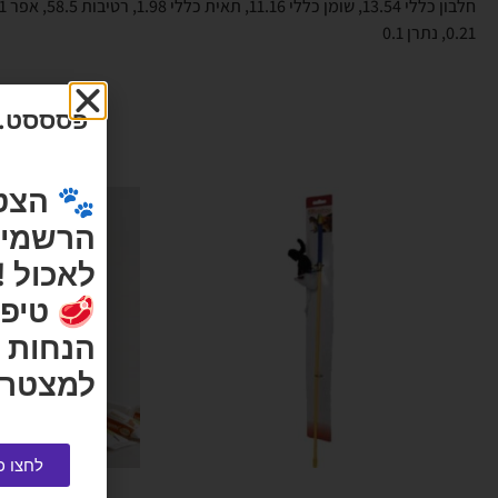
0.21, נתרן 0.1
פסססט...
🐾 הצט
הרשמי ש
לאכול !
🥩 טיפי
הנחות 
למצטרפ
לחצו כ