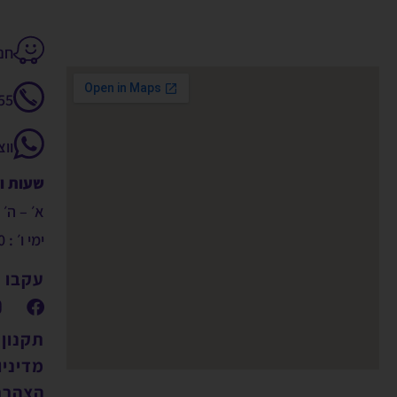
חנקין 14
55
וו
שעות ו
א׳ – ה׳ : 9:00 – 00
ימי ו׳ : 09:00 – 14:00
עקבו א
תקנון
מדיניו
הצהרת