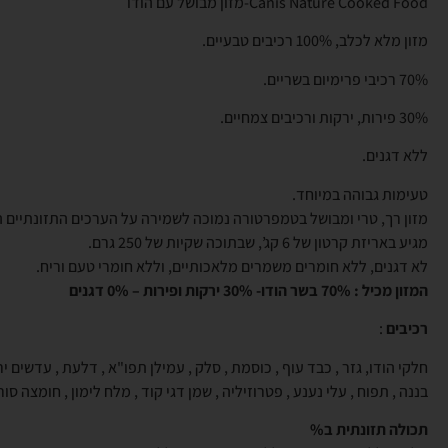
Canis Nature Cooked Food-מזון מבושל עם הודו
מזון מלא לכלב, 100% רכיבים טבעיים.
70% רכיבי פרימיום בשריים.
30% פירות, ירקות ורכיבים צמחיים.
ללא דגנים.
טעימות גבוהה במיוחד.
מזון רך, טרי ומבושל בטמפרטורה נמוכה לשמירה על הערכים התזונתיים ה
מגיע באריזת קרטון של 6 קג’, שבתוכה שקיות של 250 גרם.
לא דגנים, ללא חומרים משמרים מלאכותיים, וללא חומרי טעם וריח.
המזון מכיל : 70% בשר הודו- 30% ירקות ופירות – 0% דגנים
רכיבים
:
חלקי הודו, גזר , כבד עוף , כוסמת , סלק , עמילן תפו"א , דלעת , עדשים יר
בננה , תפוח , עלי נענע , פטרוזיליה , שמן דגי קוד , מלח לימון , חומצה סור
תכולה תזונתית ב%