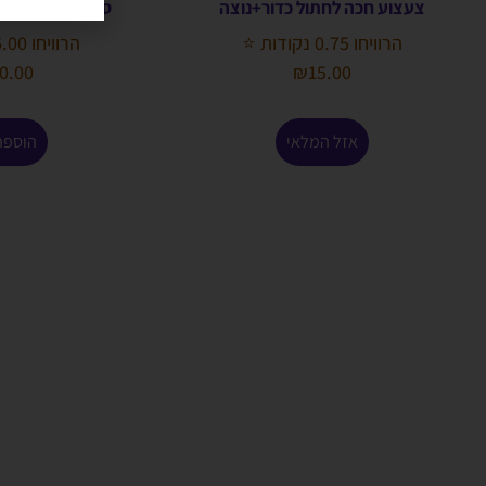
צעצוע חכה לחתול כדור+נוצה
סולפרם לחתול עד 4 קילו 1 יח
הרוויחו 0.75 נקודות ⭐
הרוויחו 6.00 נקודות ⭐
0.00
₪
15.00
אזל המלאי
הוספה