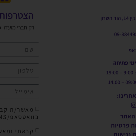
הצטרפות 
, הוד השרון
רק חברי מועדון 
09-88449
צאפ
ימי פתיחה
19:
חרינו:
מאשר/ת קבל
 האתר
בוואטסאפ/SMS/מייל
ת פרטיות
קראתי ומאש
 נגישות