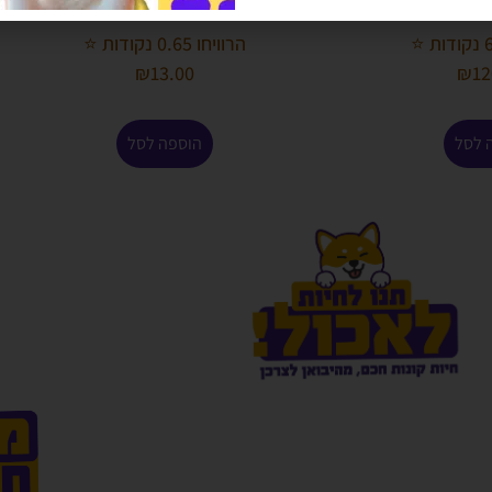
ידה
קערת נירוסטה 17 ס"מ
הרוויחו 0.65 נקודות ⭐
₪
13.00
₪
12
 לסל
הוספה לסל