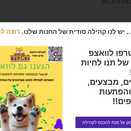
חלבון כללי 13.54, שומן כללי 11.16, תאית כללי 1.98, רטיבות 58.5, אפר 1, סידן 0.27, זרחן
מוצרים מומלצים
 יש לנו קהילה סודית של החנות שלנו.
רוצה ל
רפו לוואצפ
ל תנו לחיות
ם, מבצעים,
והפתעות
ים!!
אן על מנת להכנס לקהילה