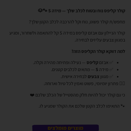
קולר קליפס נוח ובטוח לכלב שלך — מידה S 🐾🐶
מחפש/ת קולר פשוט, נוח וקל להרכבה לכלב הקטן שלך?
קולר הניילון עם אבזם קליפס במידה S קל להתאמה ולשחרור, ומגיע
במגוון צבעים עליזים לבחירה.
למה דווקא קולר הקליפס הזה?
✅ אבזם
קליפס
— נעילה ופתיחה מהירה וקלה.
✅ מידה
S
— מתאים לכלבים קטנים.
✅ מגוון
צבעים
לבחירה אישית.
👈🏼 פתרון יומיומי, פשוט ואמין לכל טיול וארוחה.
כי גם קולר יכול להיות חלק מהסטייל של הכלב שלכם ❤️
🐾 התאימו לכלב הקטן שלכם את הקולר שמגיע לו.
מוצרים מומלצים