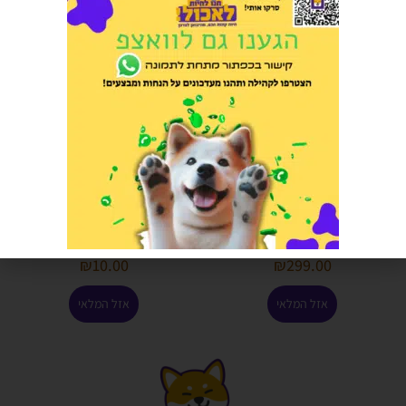
אמברוסיה עוף וירקות היפואלרגני
צעצוע חתול עכבר מרשרש
ללא דגנים לכלב בוגר 12 קג
(פטסלנד)
הרוויחו 14.95 נקודות ⭐
הרוויחו 0.50 נקודות ⭐
₪
10.00
₪
299.00
אזל המלאי
אזל המלאי