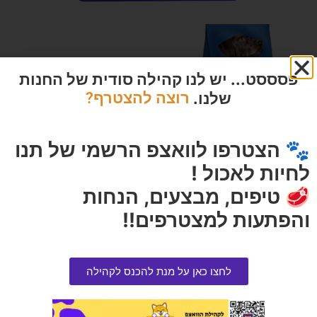
פסססט... יש לנו קהילה סודית של החנות
שלנו.
רוצה להצטרף?
🐾 הצטרפו לוואצפ הרשמי של תנו
לחיות לאכול !
אריקס דגים 15 קילוגרם
קיטקאט שימור לחתול עוף
🥩 טיפים, מבצעים, הנחות
ודגיגונים ברוטב 70 גרם בקופסה
הרוויחו 12.45 נקודות ⭐
והפתעות למצטרפים!!
הרוויחו 0.30 נקודות ⭐
₪
249.00
₪
6.00
לחצו כאן על מנת להכנס לקהילה
הוספה לסל
הוספה לסל