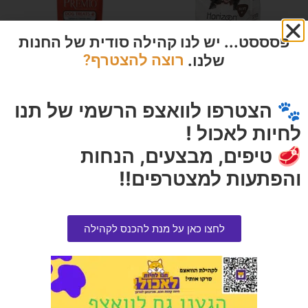
פסססט... יש לנו קהילה סודית של החנות
שלנו.
רוצה להצטרף?
🐾 הצטרפו לוואצפ הרשמי של תנו
הורייזן כלב בוגר כבש נטול דגנים
חטיף פרימיו קוביות סלמון ועוף
SOFT
100 גרם בקופסה
לחיות לאכול !
הרוויחו 5.75 נקודות ⭐
הרוויחו 0.95 נקודות ⭐
🥩 טיפים, מבצעים, הנחות
₪
19.00
₪
115.00
והפתעות למצטרפים!!
אזל המלאי
הוספה לסל
לחצו כאן על מנת להכנס לקהילה