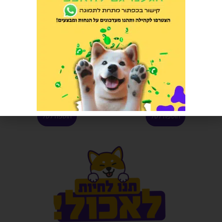
פרמיו חטיף כריות לחתול מסורס |
ויורה מזון יבש לכלב קטן כבש
60 גרם
הוליסטי 3 קג
הרוויחו 0.65 נקודות ⭐
הרוויחו 5.75 נקודות ⭐
₪
115.00
₪
13.00
הוספה לסל
הוספה לסל