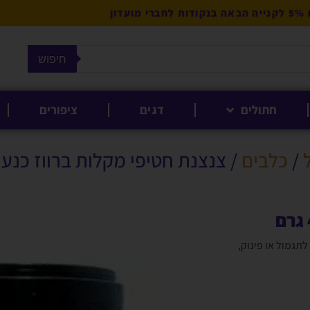
מועדון
חיפוש
חתולים
דגים
ציפורים
/
כלבים
/ צנצנת חטיפי מקלות ברווז כנען 400 גר
ם ברווז מבית כנען (Cnaan). גודל נוח לתגמול או פינוק,