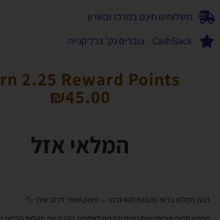
משלוחים חינם במרכז ובשרון
CashBack - צוברים נק' בכל קנייה
rn 2.25 Reward Points
₪
45.00
המלאי אזל
כנען מקלות ברווז (צנצנת 400 גרם) — פינוק עשיר לכלב שלך 🦆
מחפש חטיף איכותי שגם טעים וגם נוח לאחסון? הכרת את מקלות הברווז של