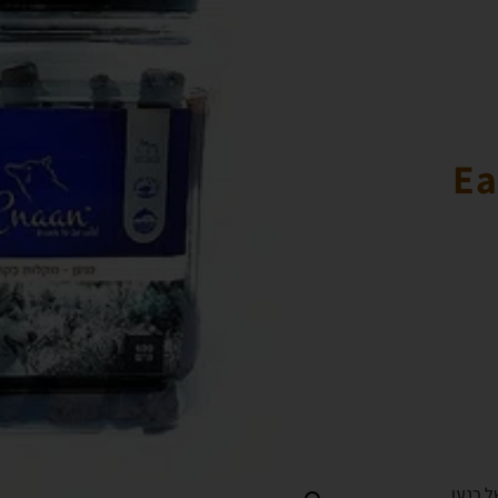
Ea
 כנען.