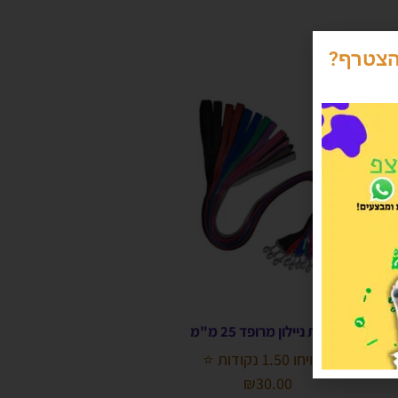
הצטרף?
רצועת ניילון מרופד 25 מ"מ
הרוויחו 1.50 נקודות ⭐
₪
30.00