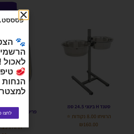
פסססט...
🐾 הצט
הרשמי ש
לאכול !
🥩 טיפי
הנחות 
למצטרפ
סטנד H בינוני 24.5 סמ
לחצו כ
הרוויחו 8.00 נקודות ⭐
בקו
₪
160.00
הרוויחו 0.25 נקודות ⭐