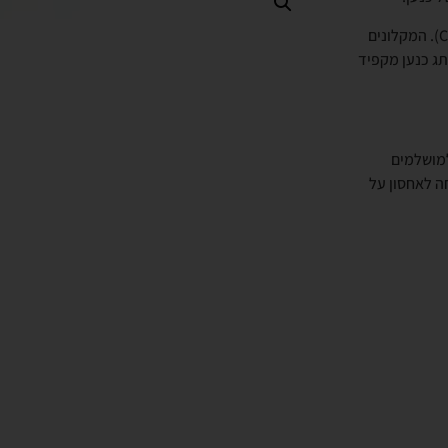
צנצנת נדיבה של 400 גרם עם מקלוני חטיף בטעם ברווז מבית כנען (Cnaan). המקלונים
תג כנען מקפיד
למושלמים
ה לאחסון על