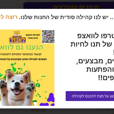
מוצרים מומלצים
 יש לנו קהילה סודית של החנות שלנו.
רוצה ל
רפו לוואצפ
ל תנו לחיות
ם, מבצעים,
והפתעות
ים!!
פרימיו מעדן לחתול עם סלומון 100 גרם
שירותים פתוחים ספרינט 43 סמ
אן על מנת להכנס לקהילה
פסה
הרוויחו 2.50 נקודות ⭐
₪
50.00