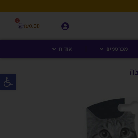
0
₪
0.00
מכרסמים
אודות
צה
פתח סרגל