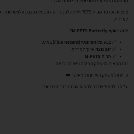
מחפש/ת צעצוע צבעוני ומיוחד לחתול שלך?
צעצוע הפרפר מבית M-PETS משלב בד יוטה וכנפיים בצבע פלואורס
למרדף.
למה דווקא M-PETS Butterfly?
✅ צבע
פלואורסנטי (Fluorescent)
בולט.
✅
זנב נוצה
ארוך למרדף.
✅ מבית
M-PETS
.
👈🏼 מתאים למשחק תפיסה ונשיכה עדינה.
כי חתול משחק הוא חתול מאושר ❤️
🐾 תנו לחתול שלכם לתפוס את הפרפר הצבעוני.