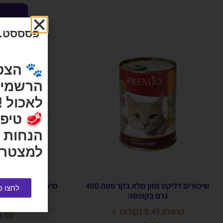
פסססט...
🐾 הצט
הרשמי ש
לאכול !
🥩 טיפי
הנחות 
למצטרפ
שימורים דליקט מזון מלא בקר פטה 400
מיאו מיקס אורגינל 1.43 EOW MIX
לחצו כ
גרם בקופסה
הרוויחו 1.75 נקודות ⭐
הרוויחו 0.45 נקודות ⭐
5.00