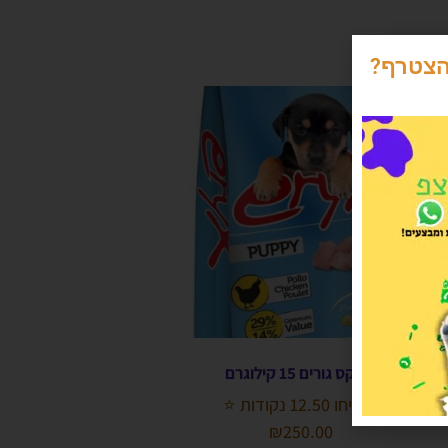
הצטרף?
אריקס גורים 15 קילוגרם
הרוויחו 12.50 נקודות ⭐
₪
250.00