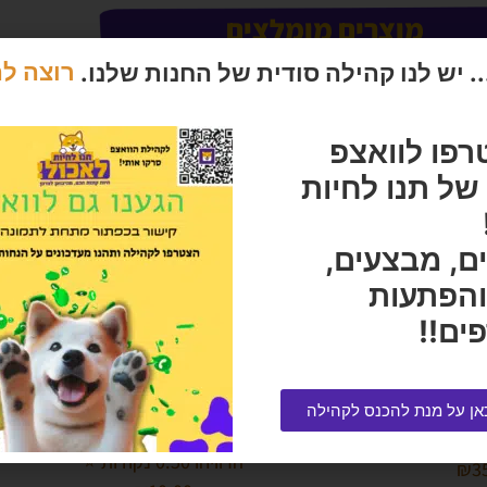
מוצרים מומלצים
 יש לנו קהילה סודית של החנות שלנו.
רוצה ל
רפו לוואצפ
ל תנו לחיות
ם, מבצעים,
והפתעות
ים!!
M
סטיק פרימיו סלמון ופורל 30 גרם
אן על מנת להכנס לקהילה
בקופסה
הרוויחו 0.50 נקודות ⭐
₪
3