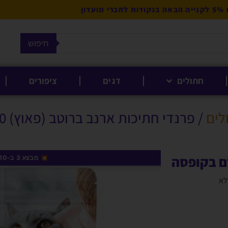
מועדון
חיפוש
חתולים
דגים
ציפורים
לים
/ פרנדי חתיכות ארנב ברוטב (פאוץ) 100 גרם בקופסה
💥 מבצע 3 ב-₪10
ים, ללא