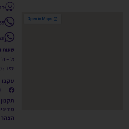
חנקין 14
55
וו
שעות ו
א׳ – ה׳ : 9:00 – 00
ימי ו׳ : 09:00 – 14:00
עקבו א
תקנון
מדיניו
הצהרת