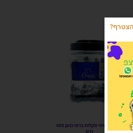
הצטרף?
צנצנת חטיפי מקלות ברווז כנען 400
גרם