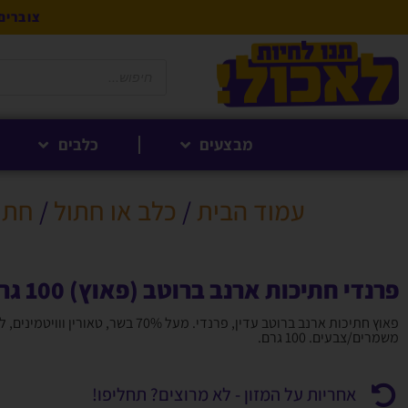
צוברים 5% לקנייה הבאה בנקודות לחברי 
מבצעים
כלבים
עמוד הבית
/
כלב או חתול
/
חתו
פרנדי חתיכות ארנב ברוטב (פאוץ) 100 גרם בקופסה
פאוץ חתיכות ארנב ברוטב עדין, פרנדי. מעל 70% בשר, טאורין ווויטמינ
משמרים/צבעים. 100 גרם.
אחריות על המזון - לא מרוצים? תחליפו!