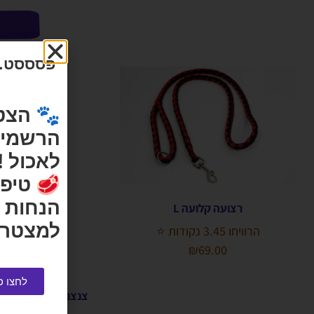
פסססט...
🐾 הצט
הרשמי ש
לאכול !
🥩 טיפי
הנחות 
רצועה קלועה L
למצטרפ
הרוויחו 3.45 נקודות ⭐
₪
69.00
לחצו כ
צנצנת חטיפי מקלות טונה 