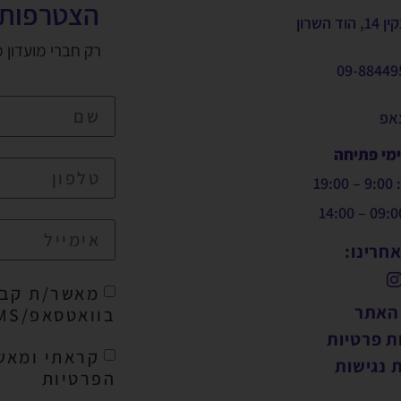
הצטרפות 
, הוד השרון
רק חברי מועדון 
09-88449
צאפ
ימי פתיחה
19:
חרינו:
מאשר/ת קבל
 האתר
בוואטסאפ/SMS/מייל
ת פרטיות
קראתי ומאש
 נגישות
הפרטיות