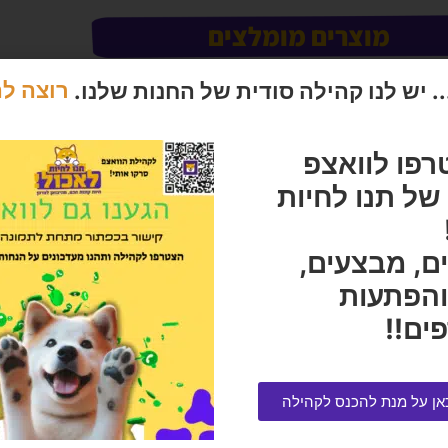
מוצרים מומלצים
 יש לנו קהילה סודית של החנות שלנו.
רוצה ל
רפו לוואצפ
ל תנו לחיות
ם, מבצעים,
והפתעות
ים!!
חטיף פרימיו לכלב סלמון ועוף 100 גרם
בקופסה
אן על מנת להכנס לקהילה
כנען 400 גרם
הרוויחו 0.95 נקודות ⭐