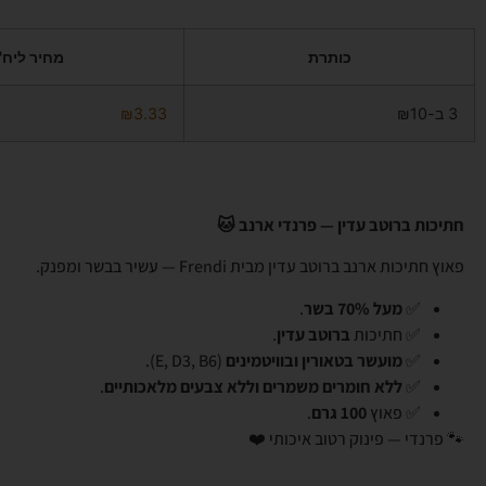
כותרת
מחיר ליח'
3 ב-₪10
3.33
₪
חתיכות ברוטב עדין — פרנדי ארנב 🐱
פאוץ חתיכות ארנב ברוטב עדין מבית Frendi — עשיר בבשר ומפנק.
✅
מעל 70% בשר
.
✅ חתיכות
ברוטב עדין
.
✅
מועשר בטאורין ובוויטמינים
(E, D3, B6).
✅
ללא חומרים משמרים וללא צבעים מלאכותיים
.
✅ פאוץ
100 גרם
.
🐾 פרנדי — פינוק רטוב איכותי ❤️