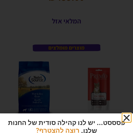
המלאי אזל
מוצרים מומלצים
פסססט... יש לנו קהילה סודית של החנות
שלנו.
רוצה להצטרף?
פרימיו | סטיק לחתול בטעם עוף
נוטריסורס מופחת דגנים דגים