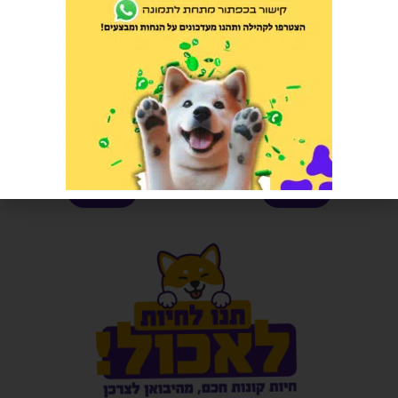
פילטר קרבון אקטיבי 1 יחידה
נקסגארד ספקטרה פרעושים
וקרציות 30-60 קג 1 יחידה
הרוויחו 0.60 נקודות ⭐
הרוויחו 15.75 נקודות ⭐
₪
12.00
₪
315.00
הוספה לסל
הוספה לסל