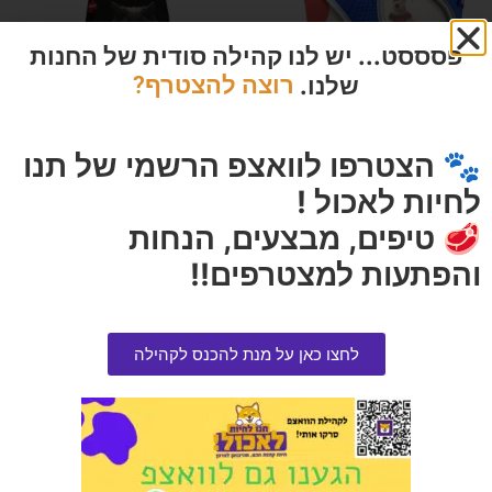
פסססט... יש לנו קהילה סודית של החנות
שלנו.
רוצה להצטרף?
🐾 הצטרפו לוואצפ הרשמי של תנו
ריתמה קוויק פיט M
פנצי עוף חתול 15 קילוגרם
לחיות לאכול !
הרוויחו 3.25 נקודות ⭐
הרוויחו 12.45 נקודות ⭐
🥩 טיפים, מבצעים, הנחות
₪
249.00
₪
65.00
והפתעות למצטרפים!!
אזל המלאי
הוספה לסל
לחצו כאן על מנת להכנס לקהילה