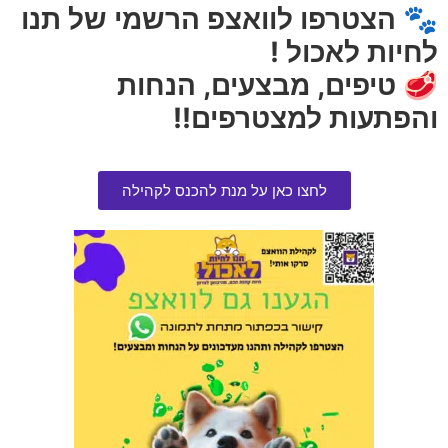
🐾 הצטרפו לוואצפ הרשמי של תנו
לחיות לאכול !
🥩 טיפים, מבצעים, הנחות
והפתעות למצטרפים!!
לחצו כאן על מנת להכנס לקהילה
פרימיו מעדן לחתול עם בקר פטה
חטיף למכרסם טרופיקל
100 גרם בקופסה
הרוויחו 0.75 נקודות ⭐
הרוויחו 0.25 נקודות ⭐
₪
15.00
₪
5.00
הוספה לסל
אזל המלאי