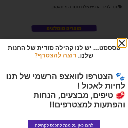
🐕 תנו לכלב הרגיש שלכם תזונה מותאמת.
מוצרים מומלצים
פסססט... יש לנו קהילה סודית של החנות
שלנו.
רוצה להצטרף?
🐾 הצטרפו לוואצפ הרשמי של תנו
לחיות לאכול !
🥩 טיפים, מבצעים, הנחות
והפתעות למצטרפים!!
מיאו מיקס טונה אמיתית וסלמון
פלקסי פאן רצועה S 1 יחידה
פטה 78 גרם בקופסה
הרוויחו 3.95 נקודות ⭐
הרוויחו 0.25 נקודות ⭐
₪
79.00
לחצו כאן על מנת להכנס לקהילה