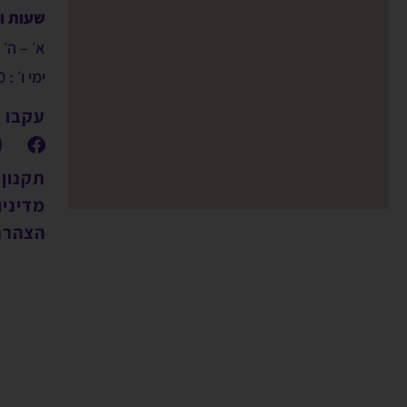
שעות ו
א׳ – ה׳ : 9:00 – 00
ימי ו׳ : 09:00 – 14:00
עקבו א
תקנון
מדיניו
הצהרת