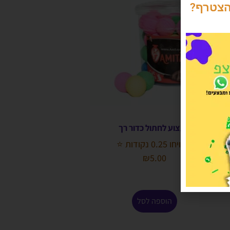
הצטרף?
צעצוע לחתול כדור רך
הרוויחו 0.25 נקודות ⭐
₪
5.00
הוספה לסל