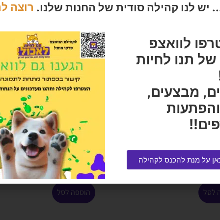
 יש לנו קהילה סודית של החנות שלנו.
רוצה ל
רפו לוואצפ
ל תנו לחיות
ם, מבצעים,
והפתעות
ים!!
חתת נשירה L
פרימיו סופר גולד שימורי מזון מלא
ומאוזן לחתול בוגר עם עוף טונה
וחמוציות במרקם פטה 85 גרם
₪
9
הרוויחו 0.30 נקודות ⭐
אן על מנת להכנס לקהילה
₪
6.00
 לסל
הוספה לסל