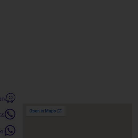
חנקין 14
55
וו