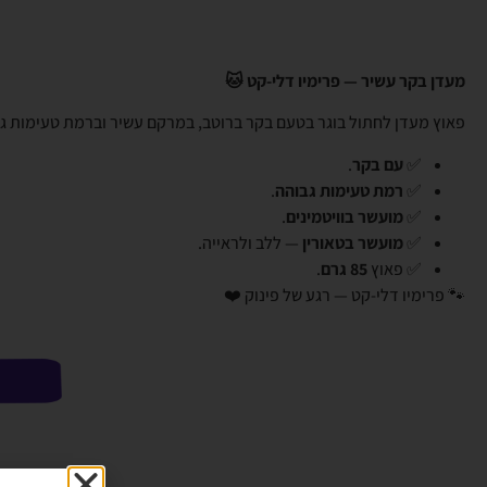
מעדן בקר עשיר — פרימיו דלי-קט 🐱
פאוץ מעדן לחתול בוגר בטעם בקר ברוטב, במרקם עשיר וברמת טעימות גב
✅
עם בקר
.
✅
רמת טעימות גבוהה
.
✅
מועשר בוויטמינים
.
✅
מועשר בטאורין
— ללב ולראייה.
✅ פאוץ
85 גרם
.
🐾 פרימיו דלי-קט — רגע של פינוק ❤️