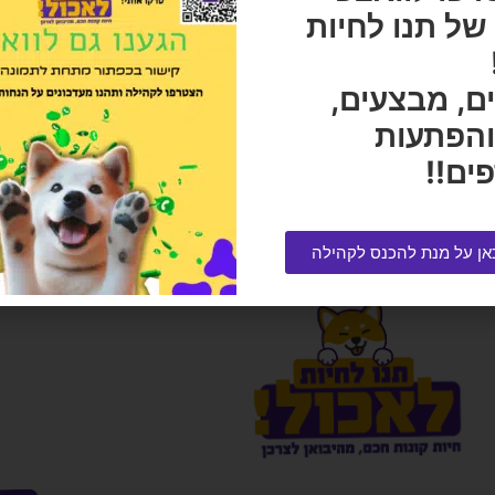
ל תנו לחיות
₪
6
ם, מבצעים,
צמר גפן לאוגר פרפלסט
והפתעות
הרוויחו 0.50 נקודות ⭐
ים!!
₪
10.00
מלאי
אזל המלאי
אן על מנת להכנס לקהילה