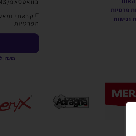
 האתר
בוואטסאפ/SMS/מייל
ת פרטיות
קראתי ומאש
 נגישות
הפרטיות
מועדון ל