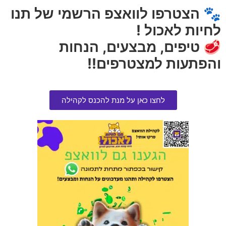
אזל המלאי
הוספה לסל
🐾 הצטרפו לוואצפ הרשמי של תנו
לחיות לאכול !
🥩 טיפים, מבצעים, הנחות
והפתעות למצטרפים!!
לחצו כאן על מנת להכנס לקהילה
פיור ויטה לכלב נטול דגנים סלמון
נקסגארד פרעושים וקרציות 2-4 קג
11.4 קג
1 יחידה
הרוויחו 17.50 נקודות ⭐
הרוויחו 9.45 נקודות ⭐
₪
189.00
₪
350.00
הוספה לסל
אזל המלאי