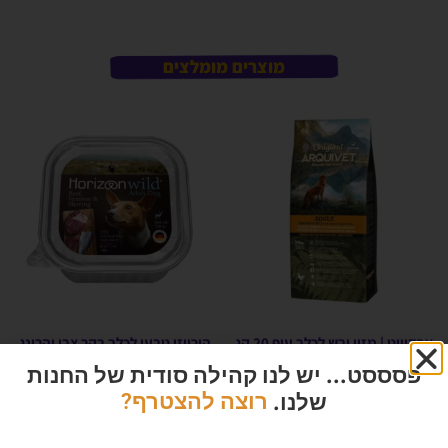
מוצרים מומלצים
ארקיווט | מזון יבש לכלב עוף 20 קג
הורייזן טבעי לכלב בקר צבי והרינג
150 גרם בקופסה
הרוויחו 17.00 נקודות ⭐
פסססט... יש לנו קהילה סודית של החנות
הרוויחו 0.60 נקודות ⭐
₪
340.00
שלנו.
רוצה להצטרף?
₪
12.00