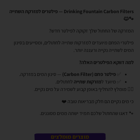
Drinking Fountain Carbon Filters — פילטרים למזרקת השתייה
🐾🐱
המזרקה של החתול שלך זקוקה לפילטר חדש?
פילטרי הפחם מיועדים למזרקות שתייה לחתולים, ומסייעים בסינון
המים לשתייה נקייה ורעננה יותר.
למה דווקא הפילטרים האלה?
✅
פילטר פחם (Carbon Filter)
— סינון המים במזרקה.
✅ מיועד ל
מזרקות שתייה
לחתולים.
👈🏼 מומלץ להחליף באופן קבוע לשמירה על מים נקיים.
כי מים נקיים הם חלק מבריאות טובה ❤️
🐾 דאגו שהחתול שלכם תמיד ישתה ממים מסוננים.
מוצרים מומלצים