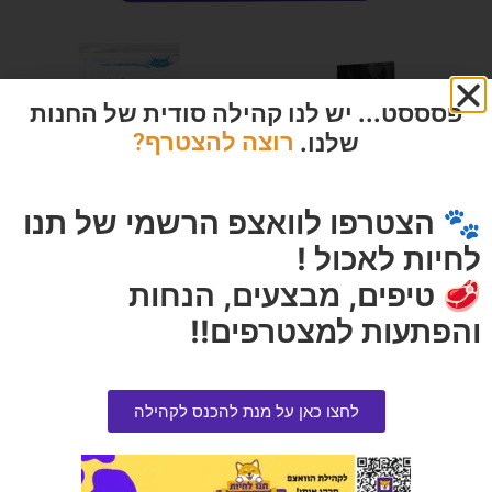
פסססט... יש לנו קהילה סודית של החנות
שלנו.
רוצה להצטרף?
🐾 הצטרפו לוואצפ הרשמי של תנו
לחיות לאכול !
🥩 טיפים, מבצעים, הנחות
חול מתגבש נובילוס סבון מרסיי 10
תערובת קריספי מוזלי לארנבים 1
ליטר
קילוגרם
והפתעות למצטרפים!!
הרוויחו 3.00 נקודות ⭐
הרוויחו 2.00 נקודות ⭐
₪
40.00
₪
60.00
לחצו כאן על מנת להכנס לקהילה
אזל המלאי
אזל המלאי