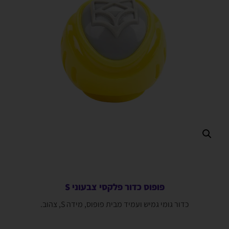
פופוס כדור פלקסי צבעוני S
כדור גומי גמיש ועמיד מבית פופוס, מידה S, צהוב.