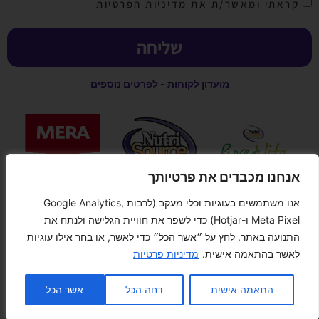
קראתי ומאשר/ת את מדיניות הפרטיות
שליחה
מועדון לקוחות - לפרטים נוספים
אנחנו מכבדים את פרטיותך
אנו משתמשים בעוגיות וכלי מעקב (לרבות Google Analytics,
קנייה מאובטחת
Meta Pixel ו-Hotjar) כדי לשפר את חוויית הגלישה ולנתח את
התנועה באתר. לחץ על ״אשר הכל״ כדי לאשר, או בחר אילו עוגיות
לאשר בהתאמה אישית.
מדיניות פרטיות
צור קשר
התאמה אישית
דחה הכל
אשר הכל
n chaty