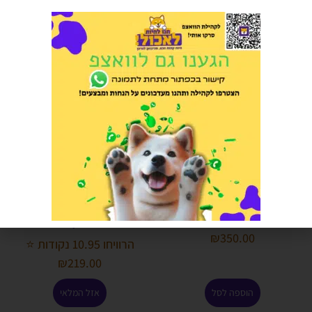
הוספה לסל
אזל המלאי
נוטריסורס נטול דגנים עוף 11.8 קג
נקסגארד NEXGARD טבליות
לעיסה נגד פרעושים וקרציות.10-
הרוויחו 17.50 נקודות ⭐
25 קג
₪
350.00
הרוויחו 10.95 נקודות ⭐
₪
219.00
הוספה לסל
אזל המלאי