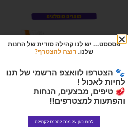
מוצרים מומלצים
פסססט... יש לנו קהילה סודית של החנות
שלנו.
רוצה להצטרף?
🐾 הצטרפו לוואצפ הרשמי של תנו
לחיות לאכול !
🥩 טיפים, מבצעים, הנחות
כבל עבה 4.5 מ' 1 יחידה
ויורה | מזון לכלב סלמון גזע גדול
והפתעות למצטרפים!!
הוליסטי 12 ק"ג
הרוויחו 4.00 נקודות ⭐
הרוויחו 14.45 נקודות ⭐
₪
80.00
₪
289.00
לחצו כאן על מנת להכנס לקהילה