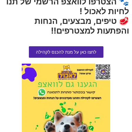
🐾 הצטרפו לוואצפ הרשמי של תנו
לחיות לאכול !
מבצע!
🥩 טיפים, מבצעים, הנחות
והפתעות למצטרפים!!
לחצו כאן על מנת להכנס לקהילה
קיטקאט שימור לחתול חלב עז
קולר נגד קרציות ופרעושים לכלב
טונה ושרימפס 70 גרם בקופסה
גדול
הרוויחו 0.33 נקודות ⭐
הרוויחו 9.50 נקודות ⭐
₪
190.00
₪
6.50
₪
210.00
הוספה לסל
הוספה לסל