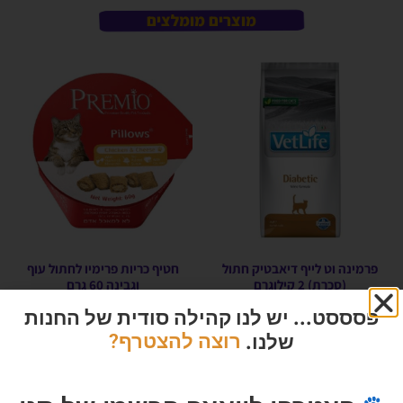
מוצרים מומלצים
פרמינה וט לייף דיאבטיק חתול
חטיף כריות פרימיו לחתול עוף
(סכרת) 2 קילוגרם
וגבינה 60 גרם
הרוויחו 5.95 נקודות ⭐
הרוויחו 0.65 נקודות ⭐
פסססט... יש לנו קהילה סודית של החנות
₪
13.00
₪
119.00
שלנו.
רוצה להצטרף?
אזל המלאי
אזל המלאי