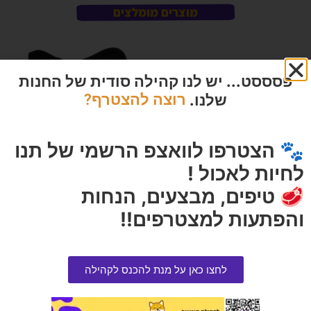
מוצרים מומלצים
פסססט... יש לנו קהילה סודית של החנות
שלנו.
רוצה להצטרף?
🐾 הצטרפו לוואצפ הרשמי של תנו
לחיות לאכול !
🥩 טיפים, מבצעים, הנחות
אברקלין סגול לבנדר 10 ליטר
רתמה פרפקט M
והפתעות למצטרפים!!
הרוויחו 5.25 נקודות ⭐
הרוויחו 6.25 נקודות ⭐
₪
125.00
₪
105.00
לחצו כאן על מנת להכנס לקהילה
הוספה לסל
הוספה לסל