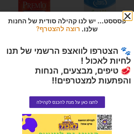
פסססט... יש לנו קהילה סודית של החנות
שלנו.
רוצה להצטרף?
🐾 הצטרפו לוואצפ הרשמי של תנו
פיור ויטה נטול דגנים חתול עוף 5.4
חטיף פרימיו לכלב סלמון טנדרס
לחיות לאכול !
קג
100 גרם
הרוויחו 12.50 נקודות ⭐
הרוויחו 0.95 נקודות ⭐
🥩 טיפים, מבצעים, הנחות
₪
19.00
₪
250.00
והפתעות למצטרפים!!
הוספה לסל
הוספה לסל
לחצו כאן על מנת להכנס לקהילה