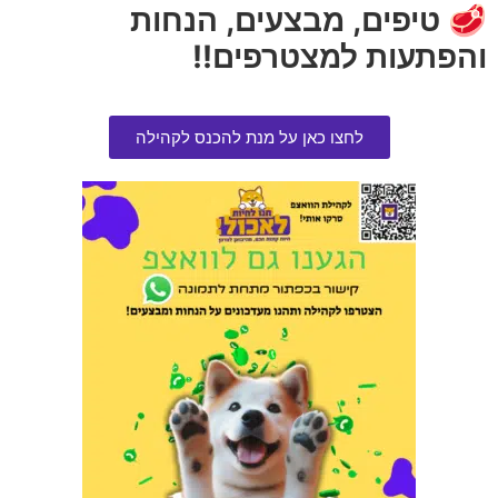
🥩 טיפים, מבצעים, הנחות
והפתעות למצטרפים!!
לחצו כאן על מנת להכנס לקהילה
שמפו אמיתי קוטל פרעושים 500
חול מתגבש אייקט 10 קג
סמ"ק 1 יחידה
הרוויחו 3.25 נקודות ⭐
הרוויחו 1.75 נקודות ⭐
₪
65.00
₪
35.00
אזל המלאי
הוספה לסל