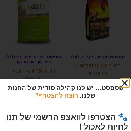
אמברוסיה עוף וסלמון 12 קילוגרם
נוטריסורס מזון מופחת דגנים לכלב
בוגר עוף ואורז 1.8קג
הרוויחו 16.00 נקודות ⭐
הרוויחו 4.75 נקודות ⭐
₪
320.00
₪
95.00
פסססט... יש לנו קהילה סודית של החנות
הוספה לסל
הוספה לסל
שלנו.
רוצה להצטרף?
🐾 הצטרפו לוואצפ הרשמי של תנו
לחיות לאכול !