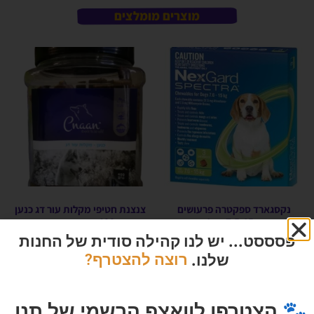
מוצרים מומלצים
נקסגארד ספקטרה פרעושים
צנצנת חטיפי מקלות עור דג כנען
וקרציות 7.5-15 קג 1 יחידה
400 גרם בקופסה
פסססט... יש לנו קהילה סודית של החנות
הרוויחו 13.25 נקודות ⭐
הרוויחו 2.25 נקודות ⭐
שלנו.
רוצה להצטרף?
₪
45.00
₪
265.00
אזל המלאי
אזל המלאי
🐾 הצטרפו לוואצפ הרשמי של תנו