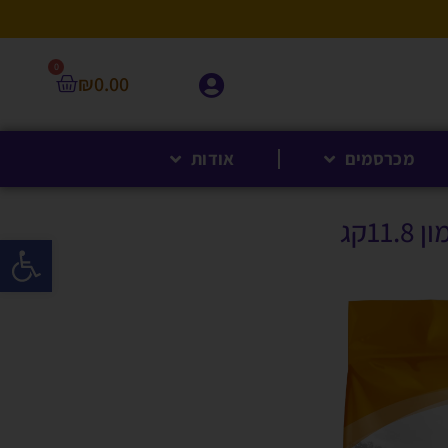
0
₪
0.00
מכרסמים
אודות
1קג
פתח סרגל