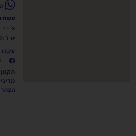
וו
שעות ו
א׳ – ה׳ : 9:00 – 00
ימי ו׳ : 09:00 – 14:00
עקבו א
תקנון
מדיניו
הצהרת