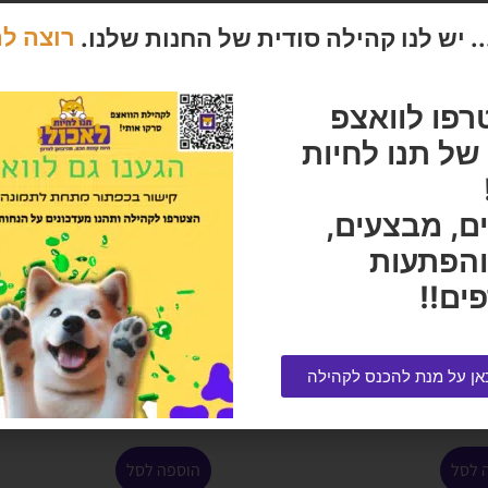
 יש לנו קהילה סודית של החנות שלנו.
רוצה ל
רפו לוואצפ
ל תנו לחיות
ם, מבצעים,
והפתעות
ים!!
 מלא עוף והודו פטה
סול טיף הום מעל 25 1 יחידה
הרוויחו 9.25 נקודות ⭐
אן על מנת להכנס לקהילה
₪
185.00
₪
9
 לסל
הוספה לסל