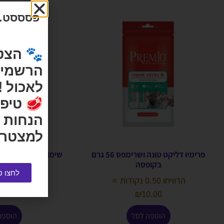
פסססט...
🐾 הצט
הרשמי ש
לאכול !
🥩 טיפי
הנחות 
למצטרפ
פרימיו דליקט טונה ושרימפס 56 גרם
שימורים דליקט מזון
בקופסה
400 גרם בקופסה
לחצו כ
הרוויחו 0.50 נקודות ⭐
הרוויחו 0.45 נקודות ⭐
.00
₪
10.00
הוספה לסל
הוספה