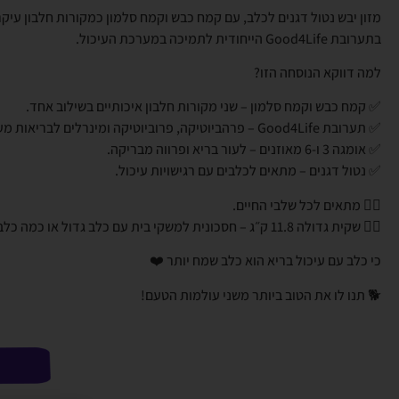
מזון יבש נטול דגנים לכלב, עם קמח כבש וקמח סלמון כמקורות חלבון עיקר
בתערובת Good4Life הייחודית לתמיכה במערכת העיכול.
למה דווקא הנוסחה הזו?
✅ קמח כבש וקמח סלמון – שני מקורות חלבון איכותיים בשילוב אחד.
✅ תערובת Good4Life – פרהביוטיקה, פרוביוטיקה ומינרלים לבריאות מערכת העיכול.
✅ אומגה 3 ו-6 מאוזנים – לעור בריא ופרווה מבריקה.
✅ נטול דגנים – מתאים לכלבים עם רגישויות עיכול.
👈🏼 מתאים לכל שלבי החיים.
👈🏼 שקית גדולה 11.8 ק״ג – חסכונית למשקי בית עם כלב גדול או כמה כלבים.
כי כלב עם עיכול בריא הוא כלב שמח יותר ❤️
🐕 תנו לו את הטוב ביותר משני עולמות הטעם!