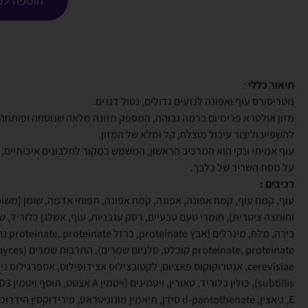
הוספה לס
תיאור כללי
:
נוטריסורס עוף ואפונה לגזעים גדולים, נטול דגנים.
מזון אולטרא פרימיום ברמה גבוהה, המספק תזונה מלאה שנוסחה ופותחה 
להשפיע וליצור עיכול מוצלח, קל ומלא של המזון.
עוף אמיתי ונקי הוא המרכיב הראשון, המשמש כמקור לחלבונים איכותיים,
על מסת השריר של כלבך.
רכיבים :
עוף, קמח עוף, קמח אפונה, אפונה, קמח אפונה, תפוחי אדמה, שומן (משו
וחומצה ציטרית), חומרי טעם טבעיים, רסק עגבניות, עוף, אשלגן כלוריד, ש
בירה, מלח, מי
proteinate, proteinate ק
cerevisiae, אנטרוקוקוס פאציום, לקטובצילוס אצידופילוס, אספרגילוס ניז'
E, ניאצין, d-pantothenate סידן, תיאמין מונוניטראט, פירידוקסין היד