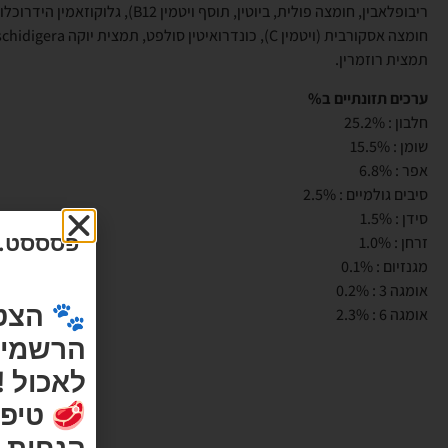
ריבופלאבין, חומצה פולית, ביוטין, תוסף ויטמין B12), 
תמצית רוזמרין.
ערכים תזונתיים ב%
חלבון : 25.2%
שומן : 15.5%
אפר : 6.8%
סיבים גולמיים : 2.5%
סידן : 1.5%
פסססט...
זרחן : 1.0%
מגנזיום : 0.1%
אומגה 3 : 0.2%
🐾 הצט
אומגה 6 : 2.3%
הרשמי ש
לאכול !
🥩 טיפי