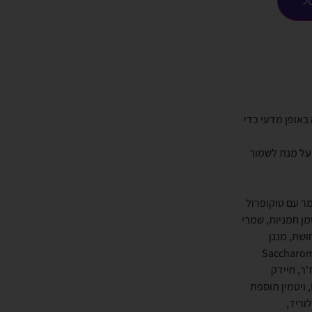
ל
באופן מדעי כדי
 על מנת לשמור
מר עם טוקופרול
מן חמניות, שמרי
נרלים (אבץ proteinate, ברזל proteinate, proteinate נחושת, מנגן
ובלט, סלניום שמרים), התרבות שמרים (Saccharomyces
ר​​, חיידק
subtillis), כולין כלוריד, טאורין, ויטמינים (ויטמין A אצטט, תוסף ויטמין D3, ויטמין תוספת
רוכלוריד,