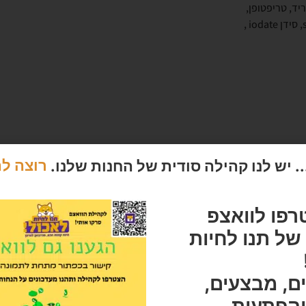
גלוקוזאמין הידרוכלוריד, טריפטופן,
חומצה אסקורבית (ויטמין C), כונדרואיטין סולפט, תמצית יוקה schidigera, סידן iodate ,
 יש לנו קהילה סודית של החנות שלנו.
רוצה ל
רפו לוואצפ
ל תנו לחיות
מוצרים מומלצים
ם, מבצעים,