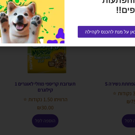
והפתעות
ים!!
אן על מנת להכנס לקהילה
חתת נשירה S
תערובת קריספי מוזלי לאוגרים 1
קילוגרם
הרוויחו 1.50 נקודות ⭐
₪
7
₪
30.00
 לסל
הוספה לסל