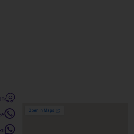
חנקין 14
55
וו