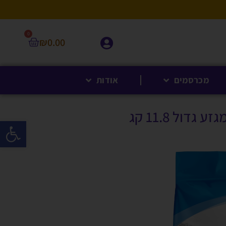
0
₪
0.00
מכרסמים
אודות
דול 11.8 קג
פתח סרגל