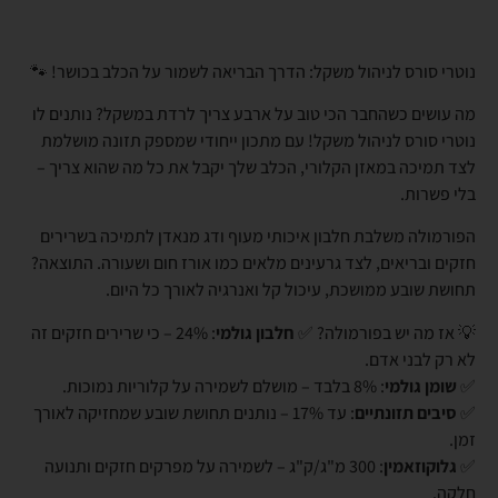
נוטרי סורס לניהול משקל: הדרך הבריאה לשמור על הכלב בכושר! 🐾
מה עושים כשהחבר הכי טוב על ארבע צריך לרדת במשקל? נותנים לו
נוטרי סורס לניהול משקל! עם מתכון ייחודי שמספק תזונה מושלמת
לצד תמיכה במאזן הקלורי, הכלב שלך יקבל את כל מה שהוא צריך –
בלי פשרות.
הפורמולה משלבת חלבון איכותי מעוף ודג מנאדן לתמיכה בשרירים
חזקים ובריאים, לצד גרעינים מלאים כמו אורז חום ושעורה. התוצאה?
תחושת שובע ממושכת, עיכול קל ואנרגיה לאורך כל היום.
💡 אז מה יש בפורמולה? ✅
חלבון גולמי
: 24% – כי שרירים חזקים זה
לא רק לבני אדם.
✅
שומן גולמי
: 8% בלבד – מושלם לשמירה על קלוריות נמוכות.
✅
סיבים תזונתיים
: עד 17% – נותנים תחושת שובע שמחזיקה לאורך
זמן.
✅
גלוקוזאמין
: 300 מ"ג/ק"ג – לשמירה על מפרקים חזקים ותנועה
חלקה.