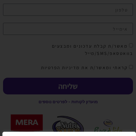
מאשר/ת קבלת עדכונים ומבצעים
בוואטסאפ/SMS/מייל
קראתי ומאשר/ת את מדיניות הפרטיות
שליחה
מועדון לקוחות - לפרטים נוספים