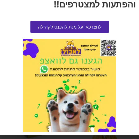
והפתעות למצטרפים!!
לחצו כאן על מנת להכנס לקהילה
חטיף פרימיו לכלב רצועות ברווז
סטיק פרימיו בקר וכבד 30 גרם
100 גרם בקופסה
בקופסה
הרוויחו 0.95 נקודות ⭐
הרוויחו 0.50 נקודות ⭐
₪
10.00
₪
19.00
הוספה לסל
אזל המלאי