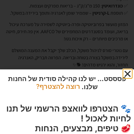
✅
כונדרואיטין
: 150 מ"ג/ק"ג – בריאות מפרקים ועצמות.
✅ תוספת
L-קרניטין
– שממיר שומן לאנרגיה ותומך בירידה במשקל.
המזון מועשר בפרוביוטיקה ופרה-ביוטיקה לשמירה על מערכת עיכול
בריאה, ועומד בסטנדרטים המחמירים של AAFCO. אין פה תירס, חיטה
או מרכיבים מיותרים – רק איכות נטו!
עם נוטרי סורס לניהול משקל, הכלב שלך יקבל את המענה המושלם
לירידה במשקל בצורה בטוחה ובריאה. הפרווה תבריק, האנרגיה
תחזור, והוא ירגיש מדהים! 🐕✨
פסססט... יש לנו קהילה סודית של החנות
שלנו.
רוצה להצטרף?
מוצרים מומלצים
🐾 הצטרפו לוואצפ הרשמי של תנו
לחיות לאכול !
🥩 טיפים, מבצעים, הנחות