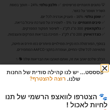
💡 נתונים תזונתיים מרשימים: ✅
חלבון גולמי
: 24% – תומך במסת
השריר ושומר על כושר.
✅
שומן גולמי
: 16% – מעניק אנרגיה לכל יום.
✅
סיבים תזונתיים
: עד 5% – לשמירה על מערכת עיכול בריאה.
✅
גלוקוזאמין
: 300 מ"ג לק"ג – לשיפור תפקוד המפרקים.
✅
כונדרואיטין
: 200 מ"ג לק"ג – תמיכה בבריאות הפרקים והעצמות.
בנוסף, הפורמולה הזו נקייה ממילויים מיותרים כמו תירס או חיטה,
מתאימה לכל שלבי החיים, ועומדת בתקני AAFCO המחמירים.
הכלב שלכם יאהב את זה, ואתם תאהבו את הבריאות שלו! 🐕✨
פסססט... יש לנו קהילה סודית של החנות
שלנו.
רוצה להצטרף?
מוצרים מומלצים
🐾 הצטרפו לוואצפ הרשמי של תנו
לחיות לאכול !