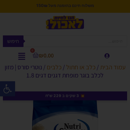
משלוח חינם בהזמנה מעל 150₪
חיפוש
0
₪
0.00
עמוד הבית
/
כלב או חתול
/
כלבים
/ נוטרי סורס | מזון
לכלב בוגר מופחת דגנים דגים 1.8
פתח סרגל
💥 3 שקים ב 229 ש"ח