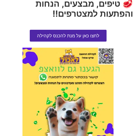
🥩 טיפים, מבצעים, הנחות
והפתעות למצטרפים!!
לחצו כאן על מנת להכנס לקהילה
חטיף פרימיו לכלב רצועות ברווז
פרימיו מעדן לחתול עם פורל
100 גרם בקופסה
במרקם פטה 100 גרם בקופסה
הרוויחו 0.95 נקודות ⭐
הרוויחו 0.25 נקודות ⭐
₪
5.00
₪
19.00
הוספה לסל
הוספה לסל