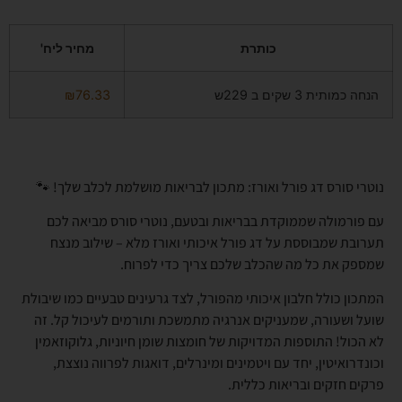
כותרת
מחיר ליח'
הנחה כמותית 3 שקים ב 229ש
76.33
₪
נוטרי סורס דג פורל ואורז: מתכון לבריאות מושלמת לכלב שלך! 🐾
עם פורמולה שממוקדת בבריאות ובטעם, נוטרי סורס מביאה לכם
תערובת שמבוססת על דג פורל איכותי ואורז מלא – שילוב מנצח
שמספק את כל מה שהכלב שלכם צריך כדי לפרוח.
המתכון כולל חלבון איכותי מהפורל, לצד גרעינים טבעיים כמו שיבולת
שועל ושעורה, שמעניקים אנרגיה מתמשכת ותורמים לעיכול קל. זה
לא הכול! התוספות המדויקות של חומצות שומן חיוניות, גלוקוזאמין
וכונדרואיטין, יחד עם ויטמינים ומינרלים, דואגות לפרווה נוצצת,
פרקים חזקים ובריאות כללית.