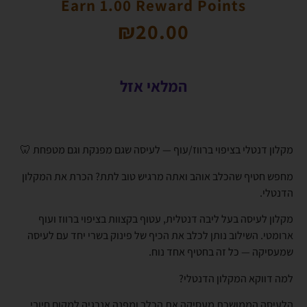
Earn 1.00 Reward Points
₪
20.00
המלאי אזל
מקלון דנטלי בציפוי ברווז/עוף — לעיסה שגם מפנקת וגם מטפחת 🦷
מחפש חטיף שהכלב אוהב ואתה מרגיש טוב לתת? הכרת את המקלון
הדנטלי.
מקלון לעיסה בעל ליבה דנטלית, עטוף בקצוות בציפוי ברווז ועוף
ארומטי. השילוב נותן לכלב את הכיף של פינוק בשרי יחד עם לעיסה
שמעסיקה — כל זה בחטיף אחד נוח.
למה דווקא המקלון הדנטלי?
הלעיסה הממושכת מעסיקה את הכלב ומפנה אנרגיה למקום חיובי,