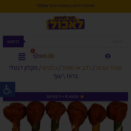
משלוח חינם בהזמנה מעל 150₪
חיפוש
0
₪
0.00
עמוד הבית
/
כלב או חתול
/
כלבים
/ מקלון דנטלי
ברווז \ עוף
פתח סרגל
💥 מבצע 4 + 1 בחינם