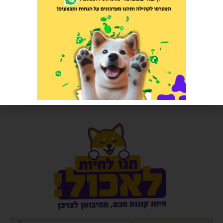
אמברוסיה עוף וסלמון 12 קילוגרם
כלוב הטסה / נשיאה אטלס 10
לכלבים וחתולים
הרוויחו 16.00 נקודות ⭐
הרוויחו 4.75 נקודות ⭐
₪
320.00
₪
95.00
הוספה לסל
הוספה לסל