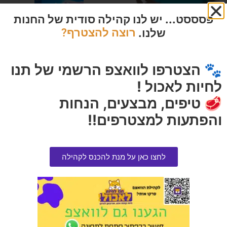
פסססט... יש לנו קהילה סודית של החנות
שלנו.
רוצה להצטרף?
קערה לכלבים מתקפלת 17 ממ
🐾 הצטרפו לוואצפ הרשמי של תנו
אברקלין סגול לבנדר 10 ליטר
הרוויחו 1.25 נקודות ⭐
לחיות לאכול !
הרוויחו 5.25 נקודות ⭐
₪
25.00
₪
105.00
🥩 טיפים, מבצעים, הנחות
והפתעות למצטרפים!!
אזל המלאי
הוספה לסל
לחצו כאן על מנת להכנס לקהילה