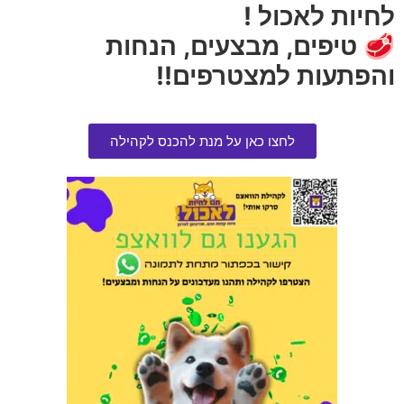
לחיות לאכול !
🥩 טיפים, מבצעים, הנחות
והפתעות למצטרפים!!
לחצו כאן על מנת להכנס לקהילה
פרוטקטור קולר נגד קרציות
פרמינה וט לייף אינטסטינל 12
ופרעושים לכלב מעל 8 ק"ג
קילוגרם
הרוויחו 8.50 נקודות ⭐
הרוויחו 19.50 נקודות ⭐
₪
390.00
₪
170.00
₪
190.00
הוספה לסל
אזל המלאי