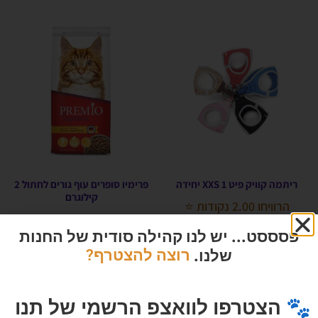
ריתמה קוויק פיט XXS 1 יחידה
פרימיו סופרים עוף גורים לחתול 2
קילוגרם
הרוויחו 2.00 נקודות ⭐
הרוויחו 3.00 נקודות ⭐
₪
40.00
פסססט... יש לנו קהילה סודית של החנות
₪
60.00
שלנו.
רוצה להצטרף?
הוספה לסל
אזל המלאי
🐾 הצטרפו לוואצפ הרשמי של תנו
מבצע!