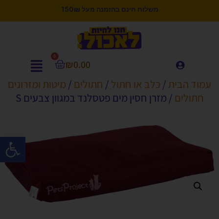
משלוח חינם בהזמנה מעל 150₪
0
₪
0.00
עמוד הבית
/
כלב או חתול
/
חתולים
/
מיטות ומזרונים
חתולים
/ מזרן חסין מים פטסלנד במגוון צבעים S
פתח סרגל