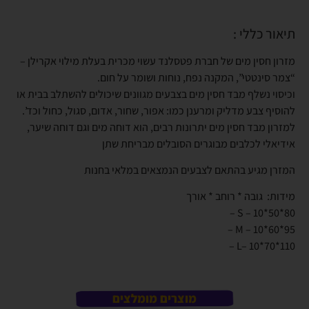
תיאור כללי :
מזרון חסין מים של חברת פטסלנד עשוי מכרית בעלת מילוי אקרילן –
“צמר סינטטי”, המקנה נפח, נוחות ושומר על חום.
וכיסוי נשלף מבד חסין מים בצבעים מגוונים שיכולים להשתלב בבית או
להוסיף צבע מדליק ומרענן כמו: אפור, שחור, אדום, סגול, כחול וכד’.
למזרון מבד חסין מים יתרונות רבים, הוא דוחה מים וגם דוחה שיער,
אידיאלי לכלבים מבוגרים הסובלים מבריחת שתן
המזרן מגיע בהתאם לצבעים הנמצאים במלאי בחנות
מידות: גובה * רוחב * אורך
S – 10*50*80 –
M – 10*60*95 –
L– 10*70*110 –
מוצרים מומלצים