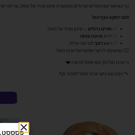
כף האיסוף עם החורים הגדולים מאפשרת סינון מהיר של החול, וגריפה יעי
למה דווקא הכף הזו?
✅
חורים גדולים
— סינון מהיר של החול.
✅ ידית
ארוכה ונוחה
.
✅ ראש
רחב
לגריפה יעילה.
👈🏼 מתאימה לניקוי יומיומי של ארגז החול.
כי ארגז חול נקי הוא חתול מרוצה ❤️
🐾 הפכו את ניקוי ארגז החול למהיר וקל.
פסססט...