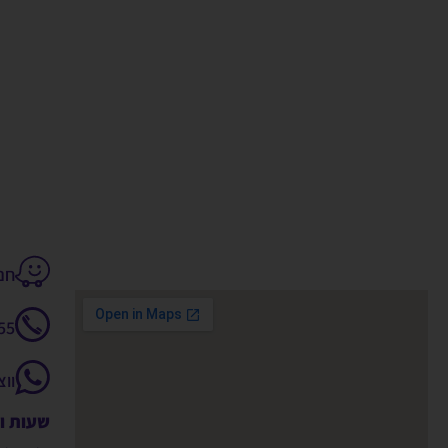
חנקין 14
55
וו
שעות ו