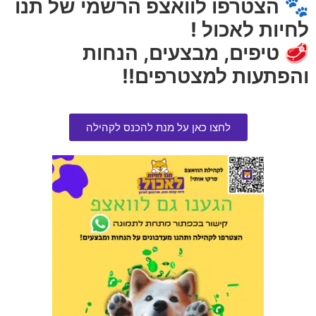
🐾 הצטרפו לוואצפ הרשמי של תנו
לחיות לאכול !
🥩 טיפים, מבצעים, הנחות
והפתעות למצטרפים!!
לחצו כאן על מנת להכנס לקהילה
ריתמה מרופדת M
קוצץ ציפורניים גדול
הרוויחו 2.50 נקודות ⭐
הרוויחו 2.00 נקודות ⭐
₪
40.00
₪
50.00
הוספה לסל
אזל המלאי