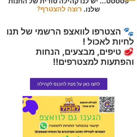
פסססט... יש לנו קהילה סודית של החנות
שלנו.
רוצה להצטרף?
נובילוס שלוקים עוף 5 בחבילה 75
פאוצ' לאילוף סיליקון 4 צבעים
גרם
הרוויחו 1.50 נקודות ⭐
הרוויחו 0.50 נקודות ⭐
₪
30.00
🐾 הצטרפו לוואצפ הרשמי של תנו
₪
10.00
לחיות לאכול !
אזל המלאי
אזל המלאי
🥩 טיפים, מבצעים, הנחות
והפתעות למצטרפים!!
לחצו כאן על מנת להכנס לקהילה
נקסגארד NEXGARD טבליות
נובילוס שלוקים בקר 5 בחבילה 75
לעיסה נגד פרעושים וקרציות.10-
גרם