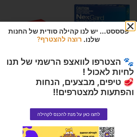
פסססט... יש לנו קהילה סודית של החנות
שלנו.
רוצה להצטרף?
🐾 הצטרפו לוואצפ הרשמי של תנו
לחיות לאכול !
נקסגארד ספקטרה פרעושים
פרימיו נתחים טונה ואלוורה ברוטב
🥩 טיפים, מבצעים, הנחות
וקרציות 7.5-15 קג 1 יחידה
85 גרם
הרוויחו 13.25 נקודות ⭐
הרוויחו 0.30 נקודות ⭐
והפתעות למצטרפים!!
₪
6.00
₪
265.00
אזל המלאי
הוספה לסל
לחצו כאן על מנת להכנס לקהילה