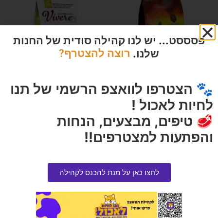
פסססט... יש לנו קהילה סודית של החנות
שלנו.
רוצה להצטרף?
🐾 הצטרפו לוואצפ הרשמי של תנו
אמברוסיה הודו ועוף גזע גדול 12
ויורה סלמון הוליסטי 12 קילוגרם
לחיות לאכול !
קג
הרוויחו 14.45 נקודות ⭐
🥩 טיפים, מבצעים, הנחות
הרוויחו 17.45 נקודות ⭐
₪
289.00
והפתעות למצטרפים!!
₪
349.00
הוספה לסל
הוספה לסל
לחצו כאן על מנת להכנס לקהילה