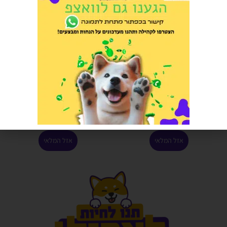
ND כבש ואוכמניות מיני 7 קילוגרם
פרמינה | וט לייף חתול גסטרו
אינטסטינל 2 ק"ג
הרוויחו 12.45 נקודות ⭐
הרוויחו 7.75 נקודות ⭐
₪
249.00
₪
155.00
אזל המלאי
אזל המלאי