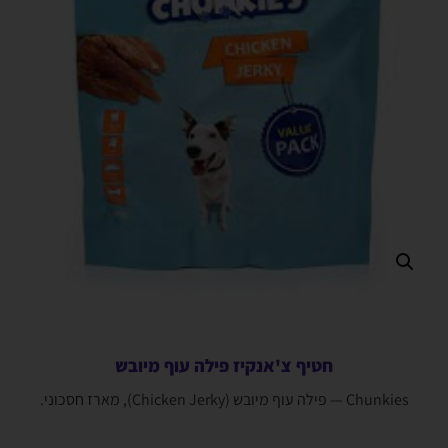
חטיף צ'אנקיז פילה עוף מיובש
Chunkies — פילה עוף מיובש (Chicken Jerky), מארז חסכוני.