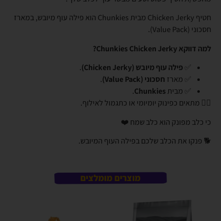
חטיף Chicken Jerky מבית Chunkies הוא פילה עוף מיובש, במארז
חסכוני (Value Pack).
למה דווקא Chunkies Chicken Jerky?
✅
פילה עוף מיובש (Chicken Jerky)
.
✅ מארז
חסכוני (Value Pack)
.
✅ מבית
Chunkies
.
👈🏼 מתאים כפינוק יומיומי או כתגמול לאילוף.
כי כלב מפונק הוא כלב שמח ❤️
🐕 פנקו את הכלב שלכם בפילה העוף המיובש.
מוצרים מומלצים