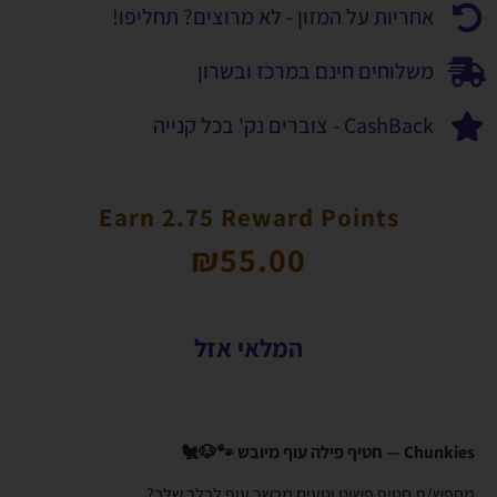
אחריות על המזון - לא מרוצים? תחליפו!
משלוחים חינם במרכז ובשרון
CashBack - צוברים נק' בכל קנייה
Earn 2.75 Reward Points
₪
55.00
המלאי אזל
Chunkies — חטיף פילה עוף מיובש 🐾🐶🐔
מחפש/ת חטיף פשוט וטעים מבשר עוף לכלב שלך?