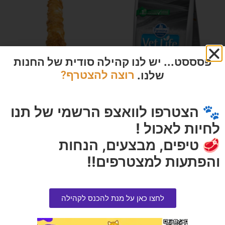
פסססט... יש לנו קהילה סודית של החנות
שלנו.
רוצה להצטרף?
רול ממולא במאנץ עטוף עוף
🐾 הצטרפו לוואצפ הרשמי של תנו
הרוויחו 1.00 נקודות ⭐
₪
20.00
לחיות לאכול !
🥩 טיפים, מבצעים, הנחות
פרמינה וט לייף היפואלרגני דג
ותפו"א 12 קילוגרם
והפתעות למצטרפים!!
הרוויחו 21.95 נקודות ⭐
₪
439.00
לחצו כאן על מנת להכנס לקהילה
הוספה לסל
אזל המלאי