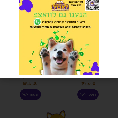
נוטריסורס מזון מופחת דגנים לכלב
חטיף פרימיו לכלב צ'יקן פילה 100
בוגר כבש ואורז 1.8 קג
גרם בקופסה
הרוויחו 4.75 נקודות ⭐
הרוויחו 0.95 נקודות ⭐
₪
19.00
₪
95.00
הוספה לסל
הוספה לסל