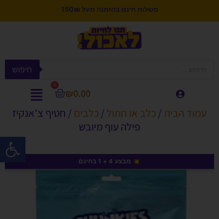
משלוח חינם בהזמנה מעל 150₪
חיפוש
0
₪
0.00
עמוד הבית
/
כלב או חתול
/
כלבים
/ חטיף צ'אנקיז
פילה עוף מיובש
פתח סרגל
💥 מבצע 4 + 1 בחינם