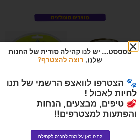
מוצרים מומלצים
פסססט... יש לנו קהילה סודית של החנות
שלנו.
רוצה להצטרף?
🐾 הצטרפו לוואצפ הרשמי של תנו
לחיות לאכול !
🥩 טיפים, מבצעים, הנחות
שימורים דליקט מזון מלא עוף וכבד
פטה 400 גרם בקופסה
והפתעות למצטרפים!!
הרוויחו 0.45 נקודות ⭐
₪
9.00
מסרק פרווה ארוכה פרמינייטור L
הרוויחו 4.50 נקודות ⭐
לחצו כאן על מנת להכנס לקהילה