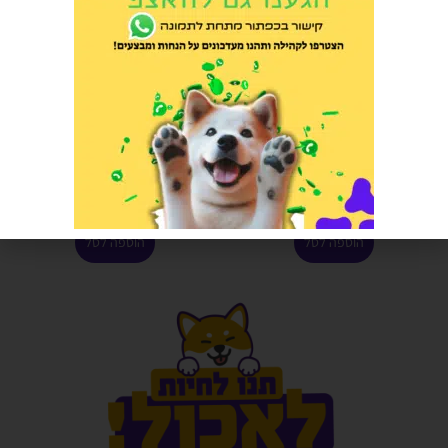
הורייזן סטיק לחתול בקר ועוף 10
קולר נגד קרציות ופרעושים לכלב
יחידה
גדול
הרוויחו 1.00 נקודות ⭐
הרוויחו 9.50 נקודות ⭐
₪
190.00
₪
20.00
₪
210.00
הוספה לסל
הוספה לסל