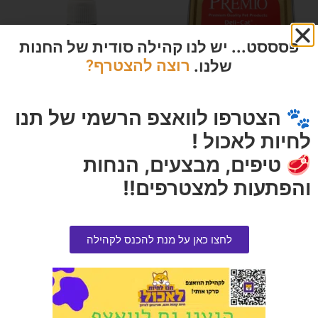
פסססט... יש לנו קהילה סודית של החנות
שלנו.
רוצה להצטרף?
🐾 הצטרפו לוואצפ הרשמי של תנו
פרימיו מעדן לחתול סטרילייז עם
שמן בושם סאן פיזה 10 מ"ל
עוף במרקם פטה
לחיות לאכול !
הרוויחו 2.00 נקודות ⭐
הרוויחו 0.25 נקודות ⭐
🥩 טיפים, מבצעים, הנחות
₪
40.00
₪
5.00
והפתעות למצטרפים!!
הוספה לסל
אזל המלאי
לחצו כאן על מנת להכנס לקהילה
מבצע!