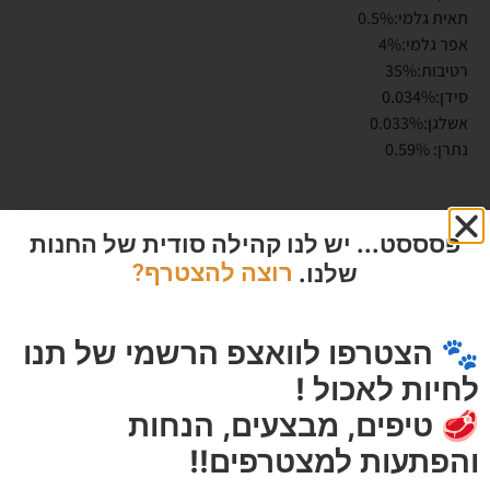
תאית גלמי:0.5%
אפר גלמי:4%
רטיבות:35%
סידן:0.034%
אשלגן:0.033%
נתרן: 0.59%
מוצרים מומלצים
פסססט... יש לנו קהילה סודית של החנות
שלנו.
רוצה להצטרף?
🐾 הצטרפו לוואצפ הרשמי של תנו
לחיות לאכול !
🥩 טיפים, מבצעים, הנחות
והפתעות למצטרפים!!