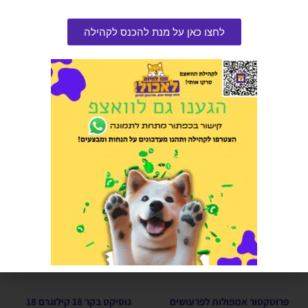
דרינקי 250 סיסי
רתמה לכלב Smart Plus נגד
לחצו כאן על מנת להכנס לקהילה
משיכות
הרוויחו 1.00 נקודות ⭐
הרוויחו 3.75 נקודות ⭐
₪
20.00
₪
85.00
–
₪
55.00
הוספה לסל
בחר אפשרויות
מבצע!
פרוטקטור אמפולות לפרעושים
גוסיקט בקר 18 קילוגרם 18