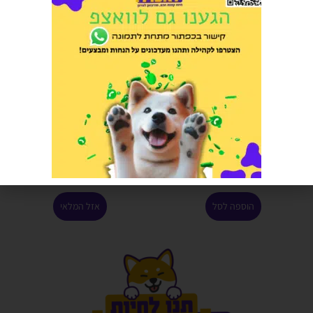
חטיף פרימיו קוביות סלמון ועוף
קניס | מזון טבעי 100% נטורל הודו
100 גרם בקופסה
6 ק"ג
הרוויחו 0.95 נקודות ⭐
הרוויחו 12.50 נקודות ⭐
₪
250.00
₪
19.00
הוספה לסל
אזל המלאי