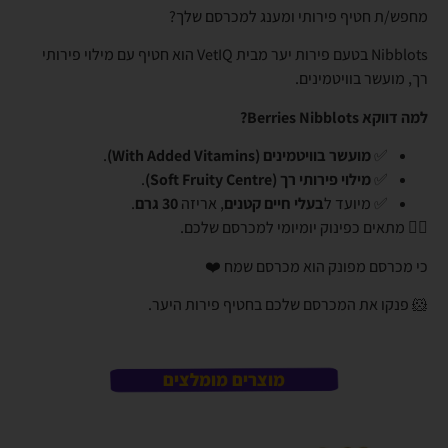
מחפש/ת חטיף פירותי ומענג למכרסם שלך?
Nibblots בטעם פירות יער מבית VetIQ הוא חטיף עם מילוי פירותי
רך, מועשר בוויטמינים.
למה דווקא Berries Nibblots?
✅
מועשר בוויטמינים (With Added Vitamins)
.
✅
מילוי פירותי רך (Soft Fruity Centre)
.
✅ מיועד ל
בעלי חיים קטנים
, אריזה
30 גרם
.
👈🏼 מתאים כפינוק יומיומי למכרסם שלכם.
כי מכרסם מפונק הוא מכרסם שמח ❤️
🐹 פנקו את המכרסם שלכם בחטיף פירות היער.
מוצרים מומלצים