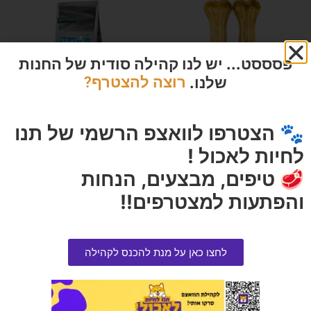
פסססט... יש לנו קהילה סודית של החנות
שלנו.
רוצה להצטרף?
🐾 הצטרפו לוואצפ הרשמי של תנו
עצם דחוסה 8 אינץ 2 יחידות לכלב
וט לייף פרמינה | אוביסיטי רפואי
לחיות לאכול !
מארז
ייעודי לכלב הסובל מאכילת יתר
וסוכרת 12 ק"ג
🥩 טיפים, מבצעים, הנחות
הרוויחו 1.25 נקודות ⭐
הרוויחו 19.25 נקודות ⭐
₪
25.00
והפתעות למצטרפים!!
₪
385.00
אזל המלאי
אזל המלאי
לחצו כאן על מנת להכנס לקהילה