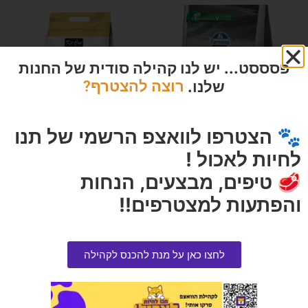
פסססט... יש לנו קהילה סודית של החנות
שלנו.
רוצה להצטרף?
🐾 הצטרפו לוואצפ הרשמי של תנו
לחיות לאכול !
פרמינה רנאל לכליות חתול 2
קיטקט חול סויה מתגבש אורגינל 7
קילוגרם
ליטר
🥩 טיפים, מבצעים, הנחות
הרוויחו 6.50 נקודות ⭐
הרוויחו 2.75 נקודות ⭐
והפתעות למצטרפים!!
₪
55.00
₪
130.00
אזל המלאי
הוספה לסל
לחצו כאן על מנת להכנס לקהילה