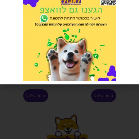
אמברוסיה הודו וארנבת
ארקיווט עוף ואורז לכלב בוגר מגזע
היפואלרגני 12 קילוגרם
קטן 3 קג
הרוויחו 17.00 נקודות ⭐
הרוויחו 4.25 נקודות ⭐
₪
85.00
₪
340.00
הוספה לסל
הוספה לסל