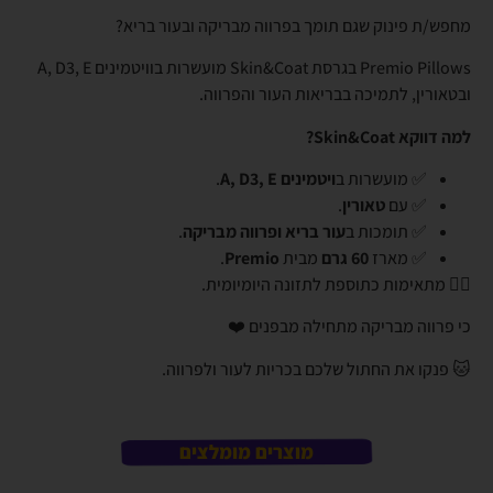
מחפש/ת פינוק שגם תומך בפרווה מבריקה ובעור בריא?
Premio Pillows בגרסת Skin&Coat מועשרות בוויטמינים A, D3, E
ובטאורין, לתמיכה בבריאות העור והפרווה.
למה דווקא Skin&Coat?
✅ מועשרות ב
ויטמינים A, D3, E
.
✅ עם
טאורין
.
✅ תומכות ב
עור בריא ופרווה מבריקה
.
✅ מארז
60 גרם
מבית
Premio
.
👈🏼 מתאימות כתוספת לתזונה היומיומית.
כי פרווה מבריקה מתחילה מבפנים ❤️
🐱 פנקו את החתול שלכם בכריות לעור ולפרווה.
מוצרים מומלצים