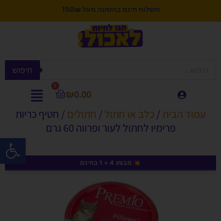
צוברים 5% לקנייה הבאה בנקודות לחברי מועדון
משלוח חינם בהזמנה מעל 150₪
חיפוש
0
₪
0.00
עמוד הבית
/
כלב או חתול
/
חתולים
/ חטיף כריות
פרימיו לחתול לעור ופרווה 60 גרם
פתח סרגל
💥 מבצע 4 + 1 בחינם