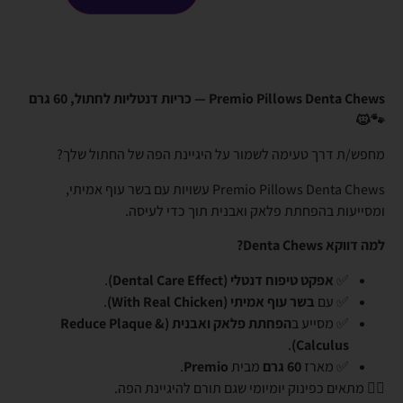
Premio Pillows Denta Chews — כריות דנטליות לחתול, 60 גרם
🐾🐱
מחפש/ת דרך טעימה לשמור על היגיינת הפה של החתול שלך?
Premio Pillows Denta Chews עשויות עם בשר עוף אמיתי,
ומסייעות בהפחתת פלאק ואבנית תוך כדי לעיסה.
למה דווקא Denta Chews?
✅
אפקט טיפוח דנטלי (Dental Care Effect)
.
✅ עם
בשר עוף אמיתי (With Real Chicken)
.
✅ מסייע ב
הפחתת פלאק ואבנית (Reduce Plaque &
.
Calculus)
✅ מארז
60 גרם
מבית
Premio
.
👈🏼 מתאים כפינוק יומיומי שגם תורם להיגיינת הפה.