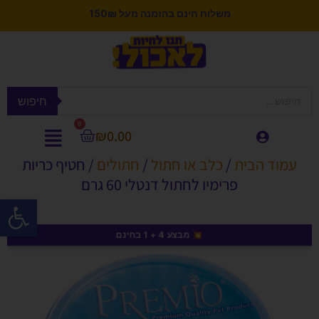
משלוח חינם בהזמנה מעל 150₪
חיפוש
0
₪
0.00
עמוד הבית
/
כלב או חתול
/
חתולים
/ חטיף כריות
פרימיו לחתול דנטלי 60 גרם
פתח סרגל
💥 מבצע 4 + 1 בחינם