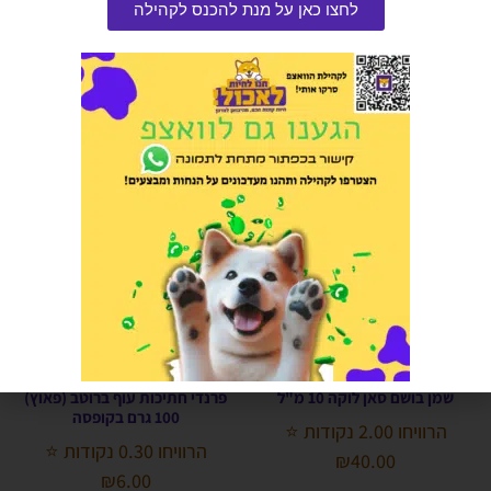
לחצו כאן על מנת להכנס לקהילה
הרוויחו 0.25 נקודות ⭐
₪
35.00
₪
5.00
אזל המלאי
אזל המלאי
שמן בושם סאן לוקה 10 מ"ל
פרנדי חתיכות עוף ברוטב (פאוץ)
100 גרם בקופסה
הרוויחו 2.00 נקודות ⭐
הרוויחו 0.30 נקודות ⭐
₪
40.00
₪
6.00