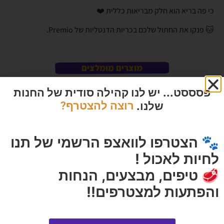
כי פה בריא הוא חלק מבריאות כללית ❤️
🐱 פנקו את החתול שלכם בכריות הדנטליות של Premio.
מוצרים מומלצים
פסססט... יש לנו קהילה סודית של החנות
שלנו.
רוצה להצטרף?
🐾 הצטרפו לוואצפ הרשמי של תנו
לחיות לאכול !
🥩 טיפים, מבצעים, הנחות
והפתעות למצטרפים!!
מיאו מיקס סלמון וסרטנים ברוטב
קיט דשא לחתול
78 גרם בקופסה
הרוויחו 1.75 נקודות ⭐