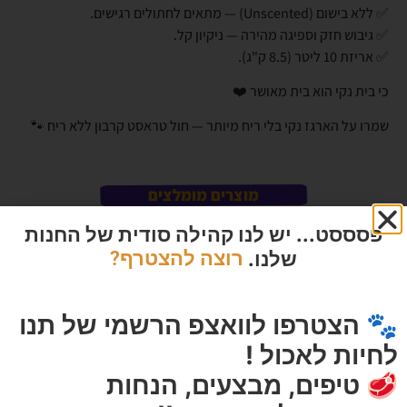
✅ ללא בישום (Unscented) — מתאים לחתולים רגישים.
✅ גיבוש חזק וספיגה מהירה — ניקיון קל.
✅ אריזת 10 ליטר (8.5 ק"ג).
כי בית נקי הוא בית מאושר ❤️
שמרו על הארגז נקי בלי ריח מיותר — חול טראסט קרבון ללא ריח 🐾
מוצרים מומלצים
פסססט... יש לנו קהילה סודית של החנות
שלנו.
רוצה להצטרף?
🐾 הצטרפו לוואצפ הרשמי של תנו
לחיות לאכול !
🥩 טיפים, מבצעים, הנחות