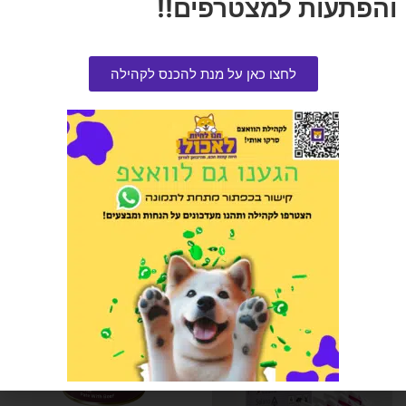
והפתעות למצטרפים!!
קערת האכלה איטית M
הרוויחו 2.40 נקודות ⭐
לחצו כאן על מנת להכנס לקהילה
₪
48.00
שמפו אמיתי אקזוטי 500 סמ"ק 1
יחידה
הרוויחו 1.75 נקודות ⭐
₪
35.00
אזל המלאי
אזל המלאי