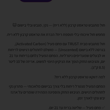
חול מתגבש טראסט קרבון (ללא ריח) — נקי, מגבש ובלי בישום 🐱
מחפש חול איכותי בלי תוספת ריח? הכרת את טראסט קרבון ללא ריח.
חול מתגבש מבית TRUST עם פחם פעיל (Activated Carbon),
בגרסה ללא בישום (Unscented) — מושלם לחתולים רגישים לריחות
או לבעלים שמעדיפים ניטרליות. הפחם הפעיל נלחם בריחות עד 21
יום, והגיבוש החזק הופך את הניקיון היומי לפשוט. אריזה של 10 ליטר
(8.5 ק"ג).
למה דווקא טראסט קרבון ללא ריח?
הפחם הפעיל מנטרל ריחות בלי צורך בבישום מלאכותי — פתרון נקי
לחתולים רגישים. הגיבוש החזק והספיגה המהירה שומרים על ארגז
יבש ונקי לאורך זמן.
✅ פחם פעיל — שליטה בריח עד 21 יום.