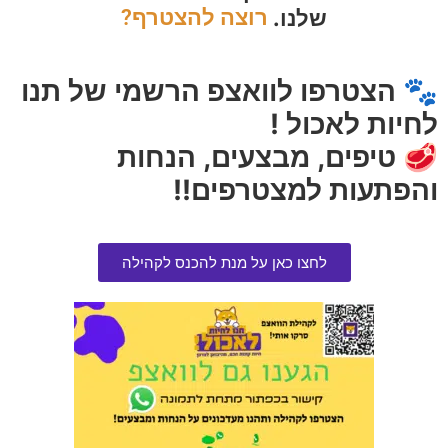
🐾 טעם סלמון עשיר שמבטיח שכל קערה תיגמר בשמחה.
שלנו.
רוצה להצטרף?
בריאות וטעם בקערה אחת
🐾 הצטרפו לוואצפ הרשמי של תנו
עם
Vivere Salmone Adult Maxi Dog
, הכלב שלך יקבל תזונה
מושלמת שמשלבת איכות ללא פשרות וטעם שהוא לא יכול לעמוד
לחיות לאכול !
בפניו 🐾💙
🥩 טיפים, מבצעים, הנחות
והפתעות למצטרפים!!
מוצרים מומלצים
לחצו כאן על מנת להכנס לקהילה