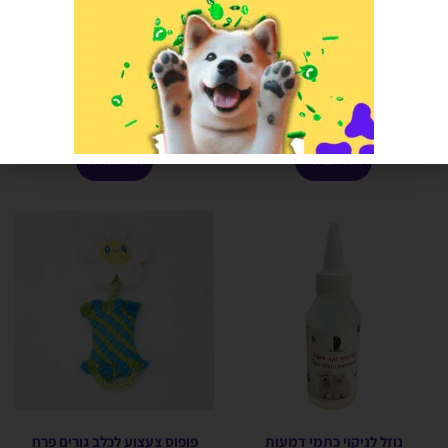
רול ממולא במאנץ עטוף עוף
נובילוס | חול מתגבש בניחוח תה
ירוק 10 ליטר
הרוויחו 1.00 נקודות ⭐
הרוויחו 3.00 נקודות ⭐
₪
20.00
₪
60.00
אזל המלאי
אזל המלאי
נוזל לניקוי כתמי דמעות
פופוס צעצוע לכלב גורים פרח