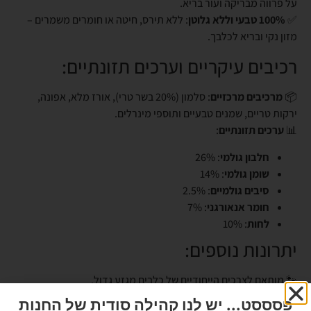
על פרווה מבריקה ועור בריא.
✅
100% טבעי וללא גלוטן
: ללא תירס, חיטה או חומרים משמרים –
מזון נקי ובריא לכלבך.
רכיבים עיקריים וערכים תזונתיים:
📦
מרכיבים מרכזיים
: סלמון (20% בשר טרי), אורז מלא, אפונה,
ירקות טריים, שמנים טבעיים ותוספי מינרלים.
📊
ערכים תזונתיים
:
חלבון גולמי
: 26%
שומן גולמי
: 14%
סיבים גולמיים
: 2.5%
חומר אנאורגני
: 7%
לחות
: 10%
יתרונות נוספים:
🐾 מותאם לצרכים הייחודיים של כלבים מגזע גדול.
🐾 מחזק את מערכת החיסון ומעניק אנרגיה יומיומית מתמשכת.
פסססט... יש לנו קהילה סודית של החנות