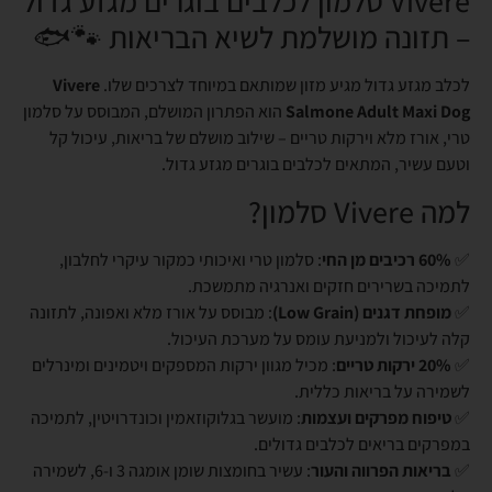
Vivere סלמון לכלבים בוגרים מגזע גדול
– תזונה מושלמת לשיא הבריאות 🐾🐟
לכלב מגזע גדול מגיע מזון שמותאם במיוחד לצרכים שלו.
Vivere
Salmone Adult Maxi Dog
הוא הפתרון המושלם, המבוסס על סלמון
טרי, אורז מלא וירקות טריים – שילוב מושלם של בריאות, עיכול קל
וטעם עשיר, המתאים לכלבים בוגרים מגזע גדול.
למה Vivere סלמון?
✅
60% רכיבים מן החי
: סלמון טרי ואיכותי כמקור עיקרי לחלבון,
לתמיכה בשרירים חזקים ואנרגיה מתמשכת.
✅
מופחת דגנים (Low Grain)
: מבוסס על אורז מלא ואפונה, לתזונה
קלה לעיכול ולמניעת עומס על מערכת העיכול.
✅
20% ירקות טריים
: מכיל מגוון ירקות המספקים ויטמינים ומינרלים
לשמירה על בריאות כללית.
✅
טיפוח מפרקים ועצמות
: מועשר בגלוקוזאמין וכונדרויטין, לתמיכה
במפרקים בריאים לכלבים גדולים.
✅
בריאות הפרווה והעור
: עשיר בחומצות שומן אומגה 3 ו-6, לשמירה