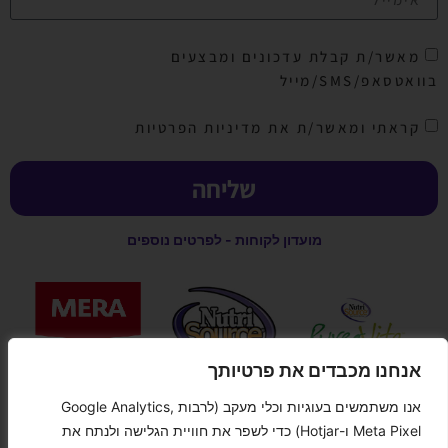
מאשר/ת קבלת עדכונים ומבצעים
בוואטסאפ/SMS/מייל
קראתי ומאשר/ת את מדיניות הפרטיות
שליחה
מועדון לקוחות - לפרטים נוספים
אנחנו מכבדים את פרטיותך
אנו משתמשים בעוגיות וכלי מעקב (לרבות Google Analytics,
קנייה מאובטחת
Meta Pixel ו-Hotjar) כדי לשפר את חוויית הגלישה ולנתח את