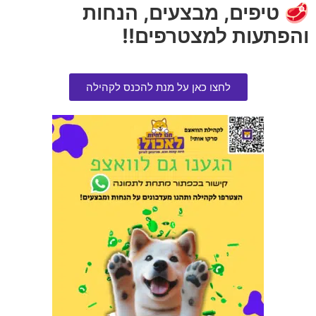
🥩 טיפים, מבצעים, הנחות
והפתעות למצטרפים!!
לחצו כאן על מנת להכנס לקהילה
פרימיו חטיף לכלב סלמון רול | 100
כף איסוף ענקית לחול חתולים
גרם
הרוויחו 0.75 נקודות ⭐
הרוויחו 0.95 נקודות ⭐
₪
15.00
₪
19.00
אזל המלאי
הוספה לסל