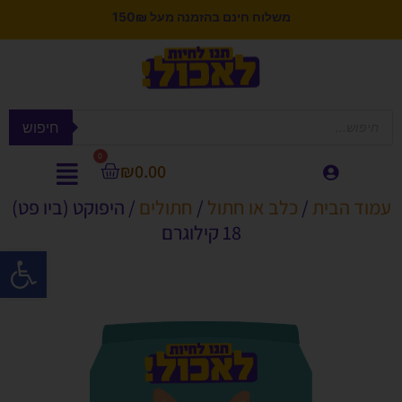
משלוח חינם בהזמנה מעל 150₪
חיפוש
0
₪
0.00
עמוד הבית
/
כלב או חתול
/
חתולים
/ היפוקט (ביו פט)
18 קילוגרם
פתח סרגל