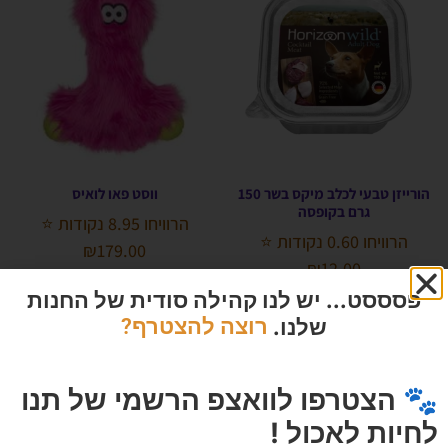
הורייזן טבעי לכלב מיקס בשר 150
ווסט פאו לואיס
גרם בקופסה
הרוויחו 8.95 נקודות ⭐
הרוויחו 0.60 נקודות ⭐
₪
179.00
₪
12.00
פסססט... יש לנו קהילה סודית של החנות
הוספה לסל
אזל המלאי
שלנו.
רוצה להצטרף?
🐾 הצטרפו לוואצפ הרשמי של תנו
לחיות לאכול !