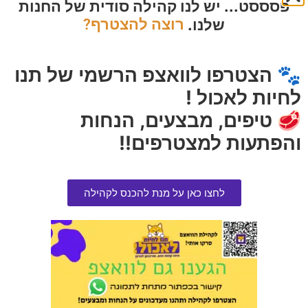
פסססט... יש לנו קהילה סודית של החנות
שלנו.
רוצה להצטרף?
שמן בושם סאן ארצו 10 מ"ל
פרימיו | מזון סופרים סלמון ואורז
לחתול 2 ק"ג
הרוויחו 2.00 נקודות ⭐
🐾 הצטרפו לוואצפ הרשמי של תנו
הרוויחו 3.00 נקודות ⭐
₪
40.00
₪
60.00
לחיות לאכול !
🥩 טיפים, מבצעים, הנחות
הוספה לסל
הוספה לסל
והפתעות למצטרפים!!
לחצו כאן על מנת להכנס לקהילה