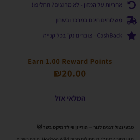
אחריות על המזון - לא מרוצים? תחליפו!
משלוחים חינם במרכז ובשרון
CashBack - צוברים נק' בכל קנייה
Earn 1.00 Reward Points
₪
20.00
המלאי אזל
טבעי נטול דגנים לגור — הורייזן וויילד מיקס בשר 🐱
מזון רטוב טבעי לגורי חתולים מבית Horizon Wild, מיקס בשרים