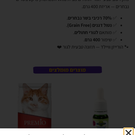
נבחרים — אריזת 400 גרם.
✅
70% רכיבי בשר נבחרים
.
✅
נטול דגנים (Grain Free)
.
✅ מותאם
לגורי חתולים
.
✅ שימור
400 גרם
.
🐾 הורייזן וויילד — תזונה טבעית לגור ❤️
מוצרים מומלצים