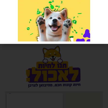
קולר לחתול צבע אחיד עם אבזם
עצמות דנטליות בייקון מעושן 100
יח 2 קג
הרוויחו 1.00 נקודות ⭐
הרוויחו 12.45 נקודות ⭐
₪
20.00
₪
249.00
הוספה לסל
אזל המלאי