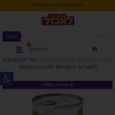
משלוח חינם בהזמנה מעל 150₪
חיפוש
0
₪
0.00
עמוד הבית
/
כלב או חתול
/
חתולים
/ הורייזן מזון מלא
לחתול גור מיקס בשר 400 גרם בקופסה
פתח סרגל
💥 מבצע 3 ב 45ש"ח